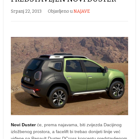
Srpanj 22, 2013
Objavljeno u
NAJAVE
Novi Duster
će, prema najavama, biti zvijezda Dacijinog
izložbenog prostora, a facelift bi trebao donijeti linije već
viđene na Renault Duster DCross konceptu predstavljenom