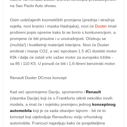
na Sao Paolo Auto showu.
Osim uobičajenih kozmetičkih promjena (prednja i stražnja
svjetla, novi branici i maska hladnjaka), novi će
Duster
imati
prošireni popis opreme kako bi se borio s konkurencijom, a
promjene će biti prisutne i u unutrašnjosti. Očekuju se
(možda!) i kvalitetniji materijali interijera. Novi će Duster
emitirati i manje CO2, a već isprobani 1.5 dCi dizelski motor
K9k i dalje će ostati vrlo važan motor za europsko tržište -
sa 85 i 110 KS. U ponudi će biti i 1,6-litreni benzinski motor.
Renault Duster DCross koncept
Kad već spominjemo Daciju, spomenimo i
Renault
(vlasnika Dacije) koji će u Frankfurtu otkriti nekoliko novih
modela, a imat će i svjetsku premijeru jednog
konceptnog
automobila
koji je za sada obavijen tajnom - bit će to
koncept koji utjelovljuje Renaultovu viziju vrhunskog
automobila. Francuzi najavljuju kako će posjetiteljima