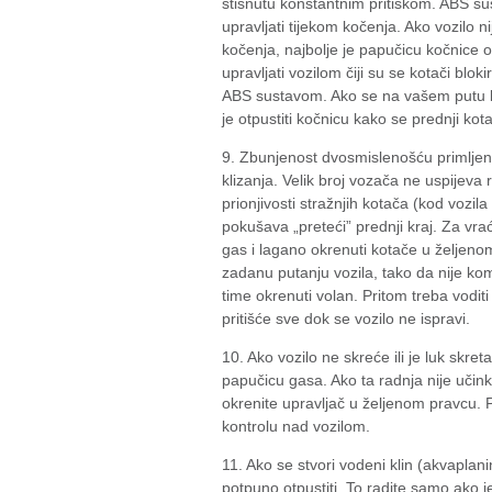
stisnutu konstantnim pritiskom. ABS sus
upravljati tijekom kočenja. Ako vozilo 
kočenja, najbolje je papučicu kočnice ot
upravljati vozilom čiji su se kotači bloki
ABS sustavom. Ako se na vašem putu kr
je otpustiti kočnicu kako se prednji kot
9. Zbunjenost dvosmislenošću primljeni
klizanja. Velik broj vozača ne uspijeva 
prionjivosti stražnjih kotača (kod vozil
pokušava „preteći” prednji kraj. Za vra
gas i lagano okrenuti kotače u željeno
zadanu putanju vozila, tako da nije komp
time okrenuti volan. Pritom treba vodit
pritišće sve dok se vozilo ne ispravi.
10. Ako vozilo ne skreće ili je luk skret
papučicu gasa. Ako ta radnja nije učink
okrenite upravljač u željenom pravcu. 
kontrolu nad vozilom.
11. Ako se stvori vodeni klin (akvaplan
potpuno otpustiti. To radite samo ako j