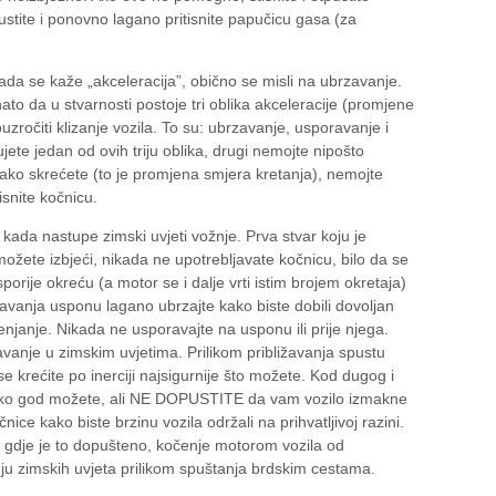
pustite i ponovno lagano pritisnite papučicu gasa (za
ada se kaže „akceleracija”, obično se misli na ubrzavanje.
ato da u stvarnosti postoje tri oblika akceleracije (promjene
uzročiti klizanje vozila. To su: ubrzavanje, usporavanje i
ete jedan od ovih triju oblika, drugi nemojte nipošto
e ako skrećete (to je promjena smjera kretanja), nemojte
isnite kočnicu.
kada nastupe zimski uvjeti vožnje. Prva stvar koju je
ožete izbjeći, nikada ne upotrebljavate kočnicu, bilo da se
sporije okreću (a motor se i dalje vrti istim brojem okretaja)
žavanja usponu lagano ubrzajte kako biste dobili dovoljan
njanje. Nikada ne usporavajte na usponu ili prije njega.
avanje u zimskim uvjetima. Prilikom približavanja spustu
e krećite po inerciji najsigurnije što možete. Kod dugog i
koliko god možete, ali NE DOPUSTITE da vam vozilo izmakne
nice kako biste brzinu vozila održali na prihvatljivoj razini.
e gdje je to dopušteno, kočenje motorom vozila od
nju zimskih uvjeta prilikom spuštanja brdskim cestama.