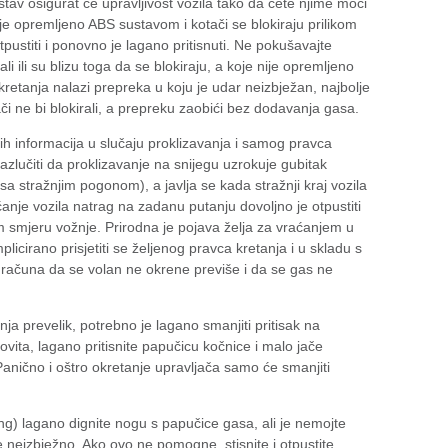
tav osigurat će upravljivost vozila tako da ćete njime moći
nije opremljeno ABS sustavom i kotači se blokiraju prilikom
pustiti i ponovno je lagano pritisnuti. Ne pokušavajte
rali ili su blizu toga da se blokiraju, a koje nije opremljeno
etanja nalazi prepreka u koju je udar neizbježan, najbolje
ači ne bi blokirali, a prepreku zaobići bez dodavanja gasa.
h informacija u slučaju proklizavanja i samog pravca
razlučiti da proklizavanje na snijegu uzrokuje gubitak
a sa stražnjim pogonom), a javlja se kada stražnji kraj vozila
ćanje vozila natrag na zadanu putanju dovoljno je otpustiti
m smjeru vožnje. Prirodna je pojava želja za vraćanjem u
licirano prisjetiti se željenog pravca kretanja i u skladu s
i računa da se volan ne okrene previše i da se gas ne
anja prevelik, potrebno je lagano smanjiti pritisak na
ovita, lagano pritisnite papučicu kočnice i malo jače
Panično i oštro okretanje upravljača samo će smanjiti
ing) lagano dignite nogu s papučice gasa, ali je nemojte
e neizbježno. Ako ovo ne pomogne, stisnite i otpustite