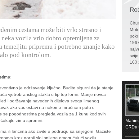
Rođ
Chun
eđenim cestama može biti vrlo stresno i
Moto
pokr
u neka vozila vrlo dobro opremljena za
1967
aju temeljitu pripremu i potrebno znanje kako
najv
žalo pod kontrolom.
svije
160 
etima:
reventivno je održavanje ključno. Budite sigurni da je stanje
ača vjetrobranskog stakla u tip top formi. Manje novca
egled i održavanje navedenih dijelova svoga limenog
ravak ako vas ostavi na nekome mračnom putu u
 se pogodnostima pregleda vozila za 1 kunu kod svih
dočekajte zimu spremni.
Mahin
CRDe 
a ili lancima ako živite u području sa snijegom. Gazište
pava kroz gornji sloj snijega omogućujući vozilu