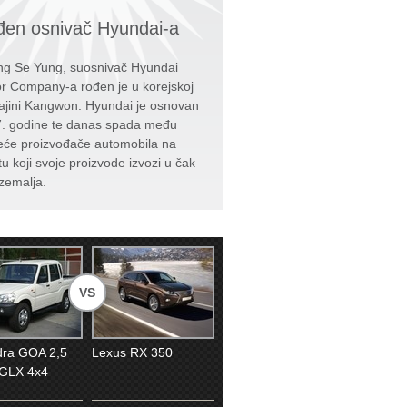
en osnivač Hyundai-a
g Se Yung, suosnivač Hyundai
r Company-a rođen je u korejskoj
ajini Kangwon. Hyundai je osnovan
. godine te danas spada među
eće proizvođače automobila na
tu koji svoje proizvode izvozi u čak
zemalja.
VS
dra GOA 2,5
Lexus RX 350
GLX 4x4