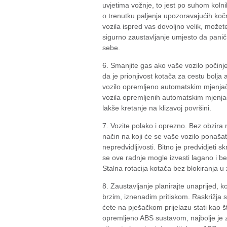
uvjetima vožnje, to jest po suhom kolni
o trenutku paljenja upozoravajućih koč
vozila ispred vas dovoljno velik, možet
sigurno zaustavljanje umjesto da paničn
sebe.
6. Smanjite gas ako vaše vozilo počinje
da je prionjivost kotača za cestu bolja 
vozilo opremljeno automatskim mjenjače
vozila opremljenih automatskim mjenjač
lakše kretanje na klizavoj površini.
7. Vozite polako i oprezno. Bez obzira n
način na koji će se vaše vozilo ponašati
nepredvidljivosti. Bitno je predvidjeti 
se ove radnje mogle izvesti lagano i b
Stalna rotacija kotača bez blokiranja u 
8. Zaustavljanje planirajte unaprijed, k
brzim, iznenadim pritiskom. Raskrižja 
ćete na pješačkom prijelazu stati kao š
opremljeno ABS sustavom, najbolje je z