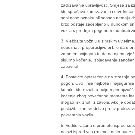
zadržavanje upravljivosti. Smjesa za i
što sprečava zamrzavanje i otvrdnuće
sebi nose oznaku all season nemaju dob
brzo postaje začepljeno u dubokom snij
vozila s prednjim pogonom montirati z
3. Vježbajte vožnju u zimskim uvjetima.
nepoznati, preporučljivo bi bilo da u p
zameten snijegom te da na njemu vježb
sigurno kočenje, izbjegavanje zanošenja
zabavno!
4. Postavite opterećenje na stražnje po
pogon. Ovo i nije najbolja i najsigurni
kotače, što rezultira boljom prionjivošću
kočenja zbog povećanog momenta inercij
mogao iskliznuti iz zavoja. Ako je dod
poslužiti i kao sredstvo protiv prokliza
pokretanja vozila.
5. Vodite računa o prometu ispred sebe
nalazi ispred vas (razmak neka bude d