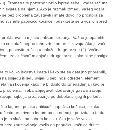
ku). Promatrajte pozorno vozilo ispred sebe i vodite računa
nih svjetala na njemu. Ako je razmak između vašeg vozila i
e se bez problema zaustaviti i imate dovoljno prostora za
o stisnete papučicu kočnice i odskližete se u vozilo ispred
 proklizavati u mjestu prilikom kretanja. Važno je upamtiti
ako se kotači neprestano vrte i ne proklizavaju. Ako je vaše
m, postavite ručicu u položaj druge brzine (2). Većina
em „zaključava” mjenjač u drugoj brzini kako bi se postiglo
a to koliko iskustva imate i kako ste se detaljno pripremili,
 na snijegu ili ledu uvijek u sebi nosi određeni element
skretanja i kočenja kako ne bi došlo do iznenađenja i kao bi
ez problema. Treba izbjegavati dodavanje gasa u zavoju.
zavoju najbolja je za vožnju po duboku snijeg ili po ledu.
očite lagano, polako pritišćući papučicu kočnice, nikako
su često prekrivena ledom pa se nemojte pouzdati u to da
to je to slučaj na suhom kolniku. Ako je vaše vozilo
a brzo zaustavljanje vozila da papučicu kočnice držite