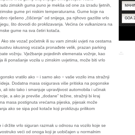
zradu zimskih guma puno je mekša od one za izradu ljetnih,
 zimske gume pri niskim temperaturama. Gume koje na
ro riješeno „čišćenje” od snijega, pa njihovo gazište vrlo
egu, što dovodi do proklizavanja. Većina će vulkanizera na
imske gume na sva četiri kotača.
 Ako ste vozač početnik ili su vam zimski uvjeti na cestama
risustvu iskusnog vozača pronađete velik, prazan parking
.::.
ate vožnju. Vježbanje pojedinih elemenata vožnje, kao
 ili ponašanje vozila u zimskim uvjetima, može biti vrlo
gonsko vratilo ako − i samo ako − vaše vozilo ima stražnji
ja ideja. Dodatna masa osigurava više pritiska na pogonske
, ali isto tako i smanjuje upravljivost automobila i učinak
e, a ako je previše „dodane” težine, stražnji bi kraj
atna masa postignuta vrećama pijeska, pijesak može
vanja ako se sipa pod kotače koji proklizuju prilikom
 i držite vrlo siguran razmak u odnosu na vozilo koje se
vostruko veći od onoga koji je uobičajen u normalnim