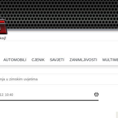
koj!
AUTOMOBILI
CJENIK
SAVJETI
ZANIMLJIVOSTI
MULTIM
nja u zimskim uvjetima
12. 10:40