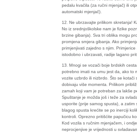
pedalu kvačila (za ručni mjenjač) ili ot
automatski mjenjač).
12. Ne ubrzavajte prilikom skretanja! K
No iz srednjoškolske nam je fizike pozn
brzine gibanja). Sva tri oblika mogu pro
promjena smjera gibanja. Ako primjenjuj
primjenjivati zajedno s njim. Primjeric
istodobno i ubrzavati, radije lagano prit
13. Mnogi se vozači boje brdskih cesta 
potrebno imati na umu jest da, ako to m
vozite uzbrdo ili nizbrdo. Što se kotači 
dobivaju više momenta. Prilikom pribli
zamah koji vam je potreban za lakše pe
Spuštanje je možda još i teže za svlad
usporite (prije samog spusta), a zatim s
blagog spusta krećite se po inerciji 
kontroli. Oprezno pritišćite papučicu koč
Kod vozila s ručnim mjenjačem, i ondj
neprocjenjive je vrijednosti u svladava