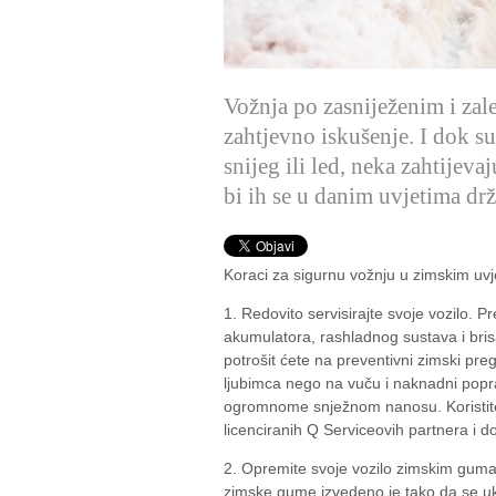
Vožnja po zasniježenim i zal
zahtjevno iskušenje. I dok s
snijeg ili led, neka zahtijev
bi ih se u danim uvjetima dr
Koraci za sigurnu vožnju u zimskim uvj
1. Redovito servisirajte svoje vozilo. P
akumulatora, rashladnog sustava i bris
potrošit ćete na preventivni zimski pr
ljubimca nego na vuču i naknadni pop
ogromnome snježnom nanosu. Koristite
licenciranih Q Serviceovih partnera i 
2. Opremite svoje vozilo zimskim gumam
zimske gume izvedeno je tako da se uko