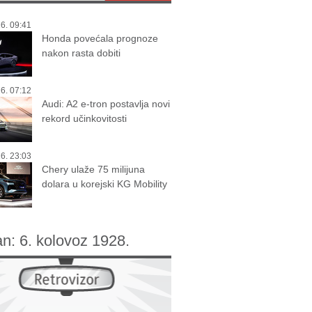
6. 09:41
Honda povećala prognoze
nakon rasta dobiti
6. 07:12
Audi: A2 e-tron postavlja novi
rekord učinkovitosti
6. 23:03
Chery ulaže 75 milijuna
dolara u korejski KG Mobility
an:
6. kolovoz 1928.