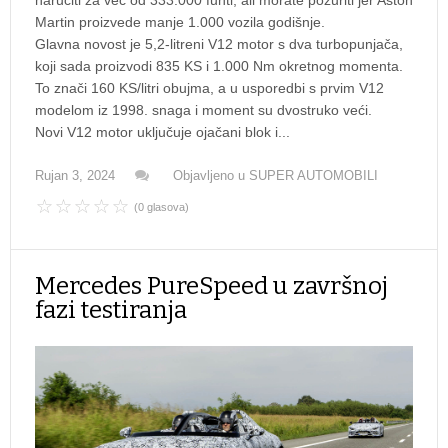
naručiti za već od 333.000 funti, ali morate požuriti jer Aston
Martin proizvede manje 1.000 vozila godišnje.
Glavna novost je 5,2-litreni V12 motor s dva turbopunjača,
koji sada proizvodi 835 KS i 1.000 Nm okretnog momenta.
To znači 160 KS/litri obujma, a u usporedbi s prvim V12
modelom iz 1998. snaga i moment su dvostruko veći.
Novi V12 motor uključuje ojačani blok i...
Rujan 3, 2024
Objavljeno u
SUPER AUTOMOBILI
(0 glasova)
Mercedes PureSpeed u završnoj
fazi testiranja