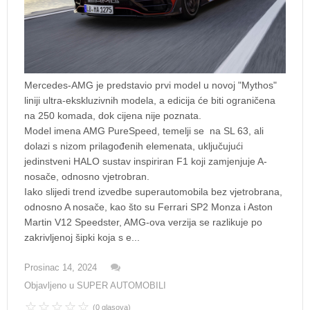
Mercedes-AMG je predstavio prvi model u novoj "Mythos"
liniji ultra-ekskluzivnih modela, a edicija će biti ograničena
na 250 komada, dok cijena nije poznata.
Model imena AMG PureSpeed, temelji se na SL 63, ali
dolazi s nizom prilagođenih elemenata, uključujući
jedinstveni HALO sustav inspiriran F1 koji zamjenjuje A-
nosače, odnosno vjetrobran.
Iako slijedi trend izvedbe superautomobila bez vjetrobrana,
odnosno A nosače, kao što su Ferrari SP2 Monza i Aston
Martin V12 Speedster, AMG-ova verzija se razlikuje po
zakrivljenoj šipki koja s e...
Prosinac 14, 2024
Objavljeno u
SUPER AUTOMOBILI
(0 glasova)