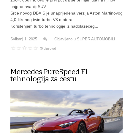
2004. godine, ovo je prvi put da se primjenjuje na njihov
najprodavaniji SUV.
Srce novog DBX S je unaprijeđena verzija Aston Martinovog
4,0-litrenog twin-turbo V8 motora.
Korištenjem turbo tehnologije iz nadolazećeg...
Svibanj 1, 2025
Objavljeno u
SUPER AUTOMOBILI
(0 glasova)
Mercedes PureSpeed F1
tehnologija za cestu