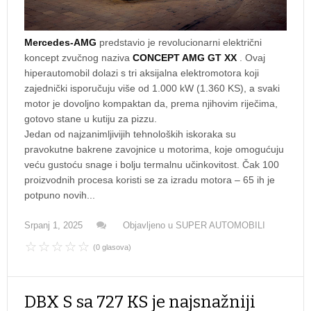
Mercedes-AMG
predstavio je revolucionarni električni
koncept zvučnog naziva
CONCEPT AMG GT XX
. Ovaj
hiperautomobil dolazi s tri aksijalna elektromotora koji
zajednički isporučuju više od 1.000 kW (1.360 KS), a svaki
motor je dovoljno kompaktan da, prema njihovim riječima,
gotovo stane u kutiju za pizzu.
Jedan od najzanimljivijih tehnoloških iskoraka su
pravokutne bakrene zavojnice u motorima, koje omogućuju
veću gustoću snage i bolju termalnu učinkovitost. Čak 100
proizvodnih procesa koristi se za izradu motora – 65 ih je
potpuno novih...
Srpanj 1, 2025
Objavljeno u
SUPER AUTOMOBILI
(0 glasova)
DBX S sa 727 KS je najsnažniji