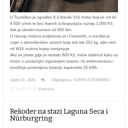
U Tourbillon je ugrađen 8,3-litarski V16 motor koji se vrti do
9.500 o/min te bez ikakvih turbopunjača razvija 1.000 KS
dok je okretni moment od 900 Nm.
U razvoju motora sudjelovao je i Cosworth, a rezultat je
zvijer s atmosferskim usisom koja teži tek 252 kg, iako veći
od W16 motora kojeg zamjenjuje.
Ako se pitate gdje je nestalo 800 KS, treba istaknuti kako uz
motor s unutarnjim izgaranjem imamo i tri elektromotora i
središnje postavljenu bateriju kapaciteta 25 kWh...
Lipanj 21, 2024
Objavljeno u
SUPER AUTOMOBILI
(0 glasova)
Rekoder na stazi Laguna Seca i
Nürburgring