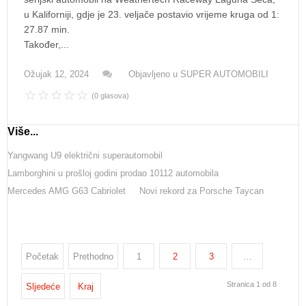
u Kaliforniji, gdje je 23. veljače postavio vrijeme kruga od 1:
27.87 min.
Također,...
Ožujak 12, 2024
Objavljeno u
SUPER AUTOMOBILI
(0 glasova)
Više...
Yangwang U9 električni superautomobil
Lamborghini u prošloj godini prodao 10112 automobila
Mercedes AMG G63 Cabriolet
Novi rekord za Porsche Taycan
Početak
Prethodno
1
2
3
…
Stranica 1 od 8
Sljedeće
Kraj