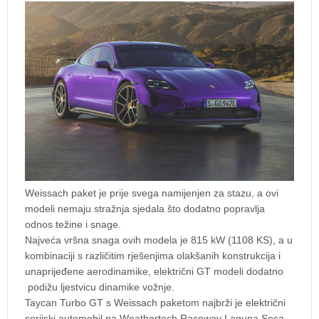
Weissach paket je prije svega namijenjen za stazu, a ovi
modeli nemaju stražnja sjedala što dodatno popravlja
odnos težine i snage.
Najveća vršna snaga ovih modela je 815 kW (1108 KS), a u
kombinaciji s različitim rješenjima olakšanih konstrukcija i
unaprijeđene aerodinamike, električni GT modeli dodatno
podižu ljestvicu dinamike vožnje.
Taycan Turbo GT s Weissach paketom najbrži je električni
serijski automobil na Weathertech Raceway Laguna Seca,