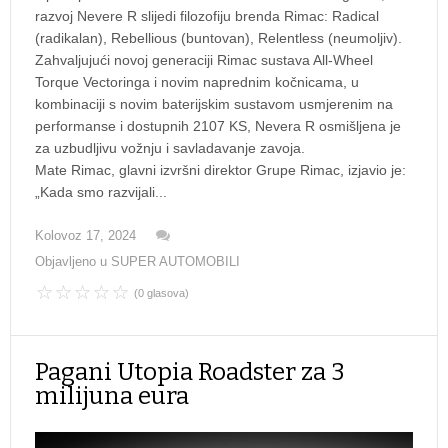
razvoj Nevere R slijedi filozofiju brenda Rimac: Radical
(radikalan), Rebellious (buntovan), Relentless (neumoljiv).
Zahvaljujući novoj generaciji Rimac sustava All-Wheel
Torque Vectoringa i novim naprednim kočnicama, u
kombinaciji s novim baterijskim sustavom usmjerenim na
performanse i dostupnih 2107 KS, Nevera R osmišljena je
za uzbudljivu vožnju i savladavanje zavoja.
Mate Rimac, glavni izvršni direktor Grupe Rimac, izjavio je:
„Kada smo razvijali...
Kolovoz 17, 2024
Objavljeno u
SUPER AUTOMOBILI
(0 glasova)
Pagani Utopia Roadster za 3
milijuna eura