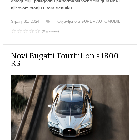
omogućuju prilagodbu performansi točno tim gumama i
njihovom stanju u tom trenutku....
Srpanj 31, 2024
Objavljeno u
SUPER AUTOMOBILI
(0 glasova)
Novi Bugatti Tourbillon s 1800
KS