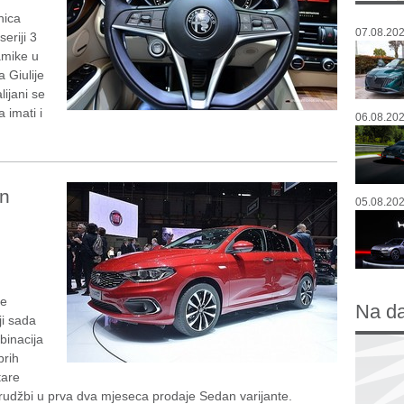
nica
07.08.202
eriji 3
amike u
 Giulije
lijani se
 imati i
06.08.202
on
05.08.202
ke
Na d
ji sada
binacija
brih
tare
arudžbi u prva dva mjeseca prodaje Sedan varijante.