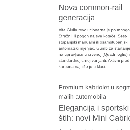
Nova common-rail
generacija
Alfa Giulia revolucionarna je po mnog
Stražnji ili pogon na sve kotače. Šest-
stupanjski manualni ili osamstupanjski
automatski mjenjač. Gumb za startanj
na upravljaču u crvenoj (Quadrifoglio) il
standardnoj crnoj varijanti. Aktivni p
karbona najniže je u klasi.
Premium kabriolet u seg
malih automobila
Elegancija i sportski
štih: novi Mini Cabri