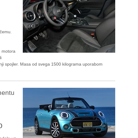
očemu.
e motora
i
rednji spojler. Masa od svega 1500 kilograma uporabom
mentu
o