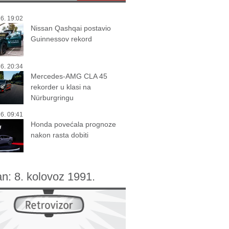
6. 19:02
Nissan Qashqai postavio
Guinnessov rekord
6. 20:34
Mercedes-AMG CLA 45
rekorder u klasi na
Nürburgringu
6. 09:41
Honda povećala prognoze
nakon rasta dobiti
an:
8. kolovoz 1991.