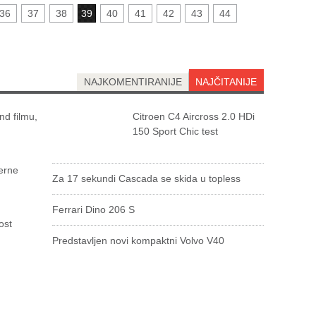
36
37
38
39
40
41
42
43
44
NAJKOMENTIRANIJE
NAJČITANIJE
d filmu,
Citroen C4 Aircross 2.0 HDi
150 Sport Chic test
erne
Za 17 sekundi Cascada se skida u topless
Ferrari Dino 206 S
ost
Predstavljen novi kompaktni Volvo V40