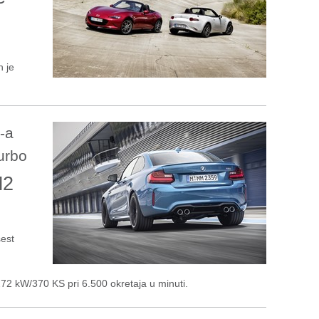
h je
-a
urbo
M2
šest
72 kW/370 KS pri 6.500 okretaja u minuti.