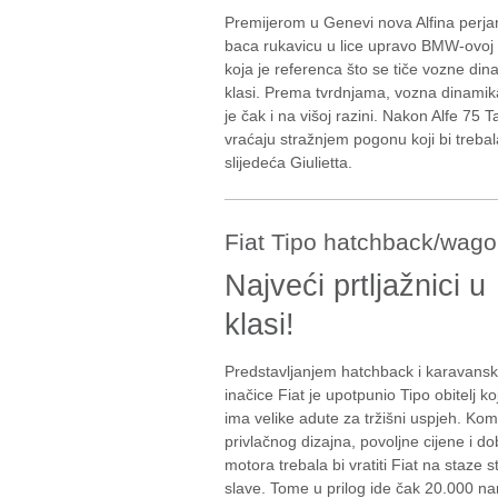
Premijerom u Genevi nova Alfina perja
baca rukavicu u lice upravo BMW-ovoj s
koja je referenca što se tiče vozne din
klasi. Prema tvrdnjama, vozna dinamika
je čak i na višoj razini. Nakon Alfe 75 Ta
vraćaju stražnjem pogonu koji bi trebala
slijedeća Giulietta.
Fiat Tipo hatchback/wag
Najveći prtljažnici u
klasi!
Predstavljanjem hatchback i karavans
inačice Fiat je upotpunio Tipo obitelj ko
ima velike adute za tržišni uspjeh. Kom
privlačnog dizajna, povoljne cijene i do
motora trebala bi vratiti Fiat na staze s
slave. Tome u prilog ide čak 20.000 n