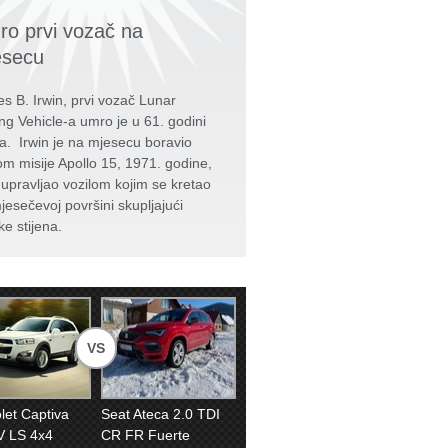
o prvi vozač na
esecu
s B. Irwin, prvi vozač Lunar
ng Vehicle-a umro je u 61. godini
ta. Irwin je na mjesecu boravio
kom misije Apollo 15, 1971. godine,
e upravljao vozilom kojim se kretao
jesečevoj površini skupljajući
ke stijena.
VS
let Captiva
Seat Ateca 2.0 TDI
V LS 4x4
CR FR Fuerte