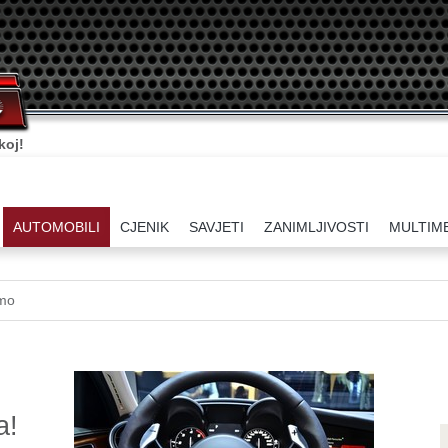
koj!
AUTOMOBILI
CJENIK
SAVJETI
ZANIMLJIVOSTI
MULTIM
amo
a!