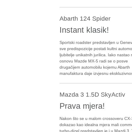
Abarth 124 Spider
Instant klasik!
Sportski roadster predstavljen u Genev
sve predispozicije postati kultni automo
ljubitelje unikatnih jurilica. Iako nastao
osnovu Mazde MX-5 radi se o posve
drugačijem automobilu kojemu Abarth
manufaktura daje izvjesnu ekskluzivnos
Mazda 3 1.5D SkyActiv
Prava mjera!
Nakon što se u malom crossoveru CX-
dokazao kao idealna mjera mali commo
turbo-dizel predstavljen je i u Mazdi 3.