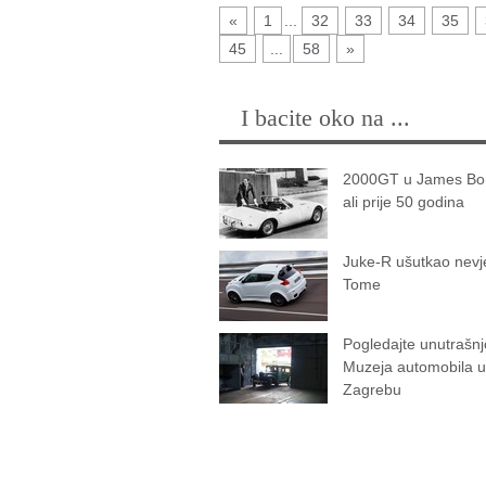
«
1
...
32
33
34
35
45
...
58
»
I bacite oko na ...
2000GT u James Bon
ali prije 50 godina
Juke-R ušutkao nevj
Tome
Pogledajte unutrašnj
Muzeja automobila u
Zagrebu