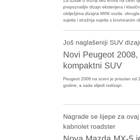
Za užitak u vožnji bez krova na četiri s
prepoznatljiv dizajn eksterijera i klasič
obilježjima dizajna MINI vozila: okrugl
svjetla i stražnja svjetla s kromiranim
Još naglašeniji SUV dizaj
Novi Peugeot 2008,
kompaktni SUV
Peugeot 2008 na sceni je prisutan od 
godine, a sada slijedi redizajn.
Nagrade se lijepe za ovaj
kabriolet roadster
Nova Mazda MX-5 j