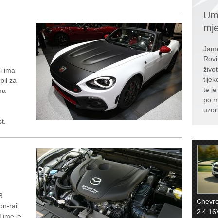
Umr
mj
Jame
Rovi
živo
i ima
tije
bil za
te j
 na
po m
uzor
t.
3
Chevro
n-rail
2.4 16
 Time je