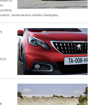
jedala uz
nim
a prednja
 obodom, šesterokutna rešetka hladnjaka.
n
2013.
e