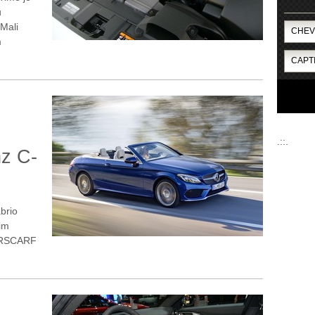
u
Mali
m
.::.
z C-
brio
im
AIRSCARF