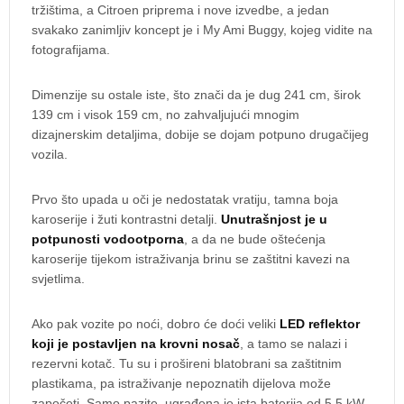
tržištima, a Citroen priprema i nove izvedbe, a jedan
svakako zanimljiv koncept je i My Ami Buggy, kojeg vidite na
fotografijama.
Dimenzije su ostale iste, što znači da je dug 241 cm, širok
139 cm i visok 159 cm, no zahvaljujući mnogim
dizajnerskim detaljima, dobije se dojam potpuno drugačijeg
vozila.
Prvo što upada u oči je nedostatak vratiju, tamna boja
karoserije i žuti kontrastni detalji.
Unutrašnjost je u
potpunosti vodootporna
, a da ne bude oštećenja
karoserije tijekom istraživanja brinu se zaštitni kavezi na
svjetlima.
Ako pak vozite po noći, dobro će doći veliki
LED reflektor
koji je postavljen na krovni nosač
, a tamo se nalazi i
rezervni kotač. Tu su i prošireni blatobrani sa zaštitnim
plastikama, pa istraživanje nepoznatih dijelova može
započeti. Samo pazite, ugrađena je ista baterija od 5,5 kW