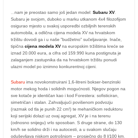
...nam je preostao samo još jedan model:
Subaru XV
.
Subaru je svojom, duboko u marku utkanom 4x4 filozofijom
osigurao mjesto u svakoj usporedbi ozbiljnih terenskih
automobila, a odlična cijena modela XV na hrvatskom
tržištu dovodi ga i u naše "budžetno" sučeljavanje. Inače,
tipična
cijena modela XV
na europskim tržištima kreće se
iznad 20.000 eura, a cifra od 159.990 kuna postignuta je
zalaganjem zastupnika da na hrvatskom tržištu ponudi
ulazni model po iznimno konkurentnoj cijeni.
Subaru
ima novokonstruirani 1,6-litreni bokser-benzinski
motor mekog hoda i solidnih mogućnosti. Njegov pogon na
sve kotače je identičan kao i kod Forestera: sofisticiran,
simetričan i stalan. Zahvaljujući povišenom podvozju
(razmak od tla je punih 22 cm!) te mehaničkom reduktoru
koji serijski dolazi uz ovaj agregat, XV je i na terenu
(odnosno snijegu) vrlo sposoban. S druge strane, do 130
km/h se solidno drži i na autocesti, a u svakom slučaju
oduševljava niskom potrošnjom – prosječno do 8 l/100 km.