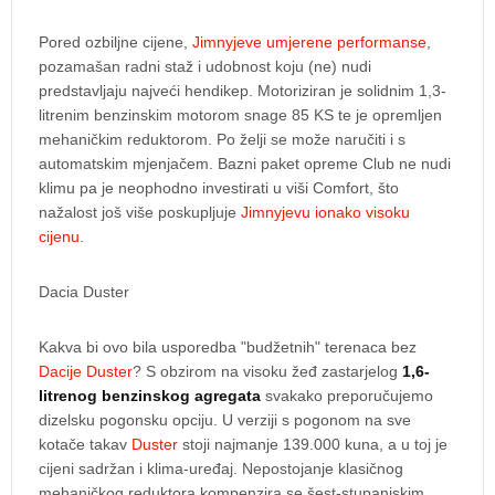
Pored ozbiljne cijene,
Jimnyjeve umjerene performanse
,
pozamašan radni staž i udobnost koju (ne) nudi
predstavljaju najveći hendikep. Motoriziran je solidnim 1,3-
litrenim benzinskim motorom snage 85 KS te je opremljen
mehaničkim reduktorom. Po želji se može naručiti i s
automatskim mjenjačem. Bazni paket opreme Club ne nudi
klimu pa je neophodno investirati u viši Comfort, što
nažalost još više poskupljuje
Jimnyjevu ionako visoku
cijenu
.
Dacia Duster
Kakva bi ovo bila usporedba "budžetnih" terenaca bez
Dacije Duster
? S obzirom na visoku žeđ zastarjelog
1,6-
litrenog benzinskog agregata
svakako preporučujemo
dizelsku pogonsku opciju. U verziji s pogonom na sve
kotače takav
Duster
stoji najmanje 139.000 kuna, a u toj je
cijeni sadržan i klima-uređaj. Nepostojanje klasičnog
mehaničkog reduktora kompenzira se šest-stupanjskim