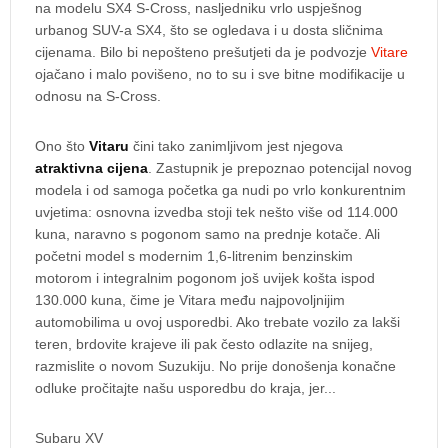
na modelu SX4 S-Cross, nasljedniku vrlo uspješnog
urbanog SUV-a SX4, što se ogledava i u dosta sličnima
cijenama. Bilo bi nepošteno prešutjeti da je podvozje
Vitare
ojačano i malo povišeno, no to su i sve bitne modifikacije u
odnosu na S-Cross.
Ono što
Vitaru
čini tako zanimljivom jest njegova
atraktivna cijena
. Zastupnik je prepoznao potencijal novog
modela i od samoga početka ga nudi po vrlo konkurentnim
uvjetima: osnovna izvedba stoji tek nešto više od 114.000
kuna, naravno s pogonom samo na prednje kotače. Ali
početni model s modernim 1,6-litrenim benzinskim
motorom i integralnim pogonom još uvijek košta ispod
130.000 kuna, čime je Vitara među najpovoljnijim
automobilima u ovoj usporedbi. Ako trebate vozilo za lakši
teren, brdovite krajeve ili pak često odlazite na snijeg,
razmislite o novom Suzukiju. No prije donošenja konačne
odluke pročitajte našu usporedbu do kraja, jer...
Subaru XV