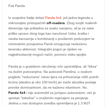
Fiat Panda
Iz susjedne Italije dolazi
Panda 4x4
, još jedna legenda u
mikrosvijetu pristupačnih
off-roadera
. Zbog svojih malenih
dimenzija nije prikladna za svaku namjenu, ali je za neke
prilike upravo zbog toga kao naručena! Uska, kratka i
visoka karoserija u kombinaciji s povišenim podvozjem te
minimalnim prevjesima Pandi omogućuje neslućenu
terensku aktivnost. Integralni pogon je riješen na
najjednostavniji mogući način, pomoću visko-spojke.
Panda je u gradskom okruženju vrlo upotrebljiva, ali "kiksa"
na dužim putovanjima. Na autocesti Pandina, u svakom
pogledu "reducirana" narav tjera na prihvaćanje nižih putnih
brzina (idealno je oko 100 km/h) jer inače akustika postaje
previše dominantnom, da ne kažemo iritantnom. No,
Panda 4x4
i nije automobil za jurnjavu autocestom, već je
spretan "tobolčar" s izraženim osjećajem za penjanje.
Jedina u nas dostupna izvedba opremljena je 1.3 MJT