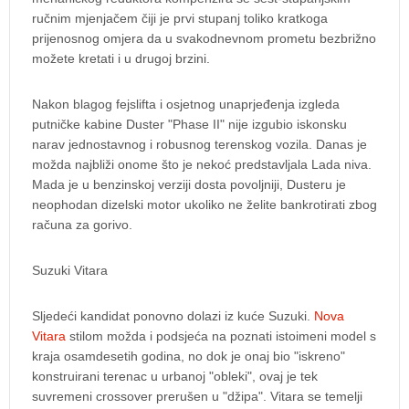
ručnim mjenjačem čiji je prvi stupanj toliko kratkoga
prijenosnog omjera da u svakodnevnom prometu bezbrižno
možete kretati i u drugoj brzini.
Nakon blagog fejslifta i osjetnog unaprjeđenja izgleda
putničke kabine Duster "Phase II" nije izgubio iskonsku
narav jednostavnog i robusnog terenskog vozila. Danas je
možda najbliži onome što je nekoć predstavljala Lada niva.
Mada je u benzinskoj verziji dosta povoljniji, Dusteru je
neophodan dizelski motor ukoliko ne želite bankrotirati zbog
računa za gorivo.
Suzuki Vitara
Sljedeći kandidat ponovno dolazi iz kuće Suzuki.
Nova
Vitara
stilom možda i podsjeća na poznati istoimeni model s
kraja osamdesetih godina, no dok je onaj bio "iskreno"
konstruirani terenac u urbanoj "obleki", ovaj je tek
suvremeni crossover prerušen u "džipa". Vitara se temelji