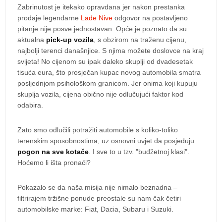
Zabrinutost je itekako opravdana jer nakon prestanka
prodaje legendarne
Lade Nive
odgovor na postavljeno
pitanje nije posve jednostavan. Opće je poznato da su
aktualna
pick-up vozila
, s obzirom na traženu cijenu,
najbolji terenci današnjice. S njima možete doslovce na kraj
svijeta! No cijenom su ipak daleko skuplji od dvadesetak
tisuća eura, što prosječan kupac novog automobila smatra
posljednjom psihološkom granicom. Jer onima koji kupuju
skuplja vozila, cijena obično nije odlučujući faktor kod
odabira.
Zato smo odlučili potražiti automobile s koliko-toliko
terenskim sposobnostima, uz osnovni uvjet da posjeduju
pogon na sve kotače
. I sve to u tzv. "budžetnoj klasi".
Hoćemo li išta pronaći?
Pokazalo se da naša misija nije nimalo beznadna –
filtrirajem tržišne ponude preostale su nam čak četiri
automobilske marke: Fiat, Dacia, Subaru i Suzuki.