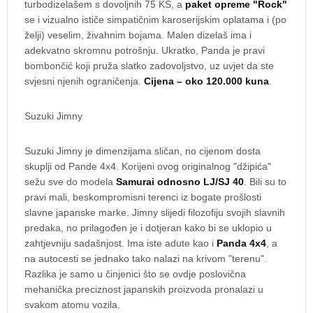
turbodizelašem s dovoljnih 75 KS, a
paket opreme "Rock"
se i vizualno ističe simpatičnim karoserijskim oplatama i (po
želji) veselim, živahnim bojama. Malen dizelaš ima i
adekvatno skromnu potrošnju. Ukratko, Panda je pravi
bombončić koji pruža slatko zadovoljstvo, uz uvjet da ste
svjesni njenih ograničenja.
Cijena – oko 120.000 kuna
.
Suzuki Jimny
Suzuki Jimny je dimenzijama sličan, no cijenom dosta
skuplji od Pande 4x4. Korijeni ovog originalnog "džipića"
sežu sve do modela
Samurai odnosno LJ/SJ 40
. Bili su to
pravi mali, beskompromisni terenci iz bogate prošlosti
slavne japanske marke. Jimny slijedi filozofiju svojih slavnih
predaka, no prilagođen je i dotjeran kako bi se uklopio u
zahtjevniju sadašnjost. Ima iste adute kao i
Panda 4x4
, a
na autocesti se jednako tako nalazi na krivom "terenu".
Razlika je samo u činjenici što se ovdje poslovična
mehanička preciznost japanskih proizvoda pronalazi u
svakom atomu vozila.