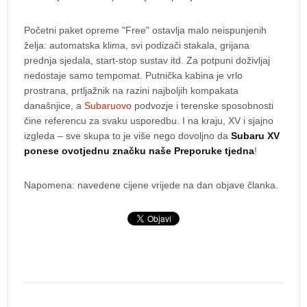
Početni paket opreme "Free" ostavlja malo neispunjenih
želja: automatska klima, svi podizači stakala, grijana
prednja sjedala, start-stop sustav itd. Za potpuni doživljaj
nedostaje samo tempomat. Putnička kabina je vrlo
prostrana, prtljažnik na razini najboljih kompakata
današnjice, a
Subaruovo
podvozje i terenske sposobnosti
čine referencu za svaku usporedbu. I na kraju, XV i sjajno
izgleda – sve skupa to je više nego dovoljno da
Subaru XV
ponese ovotjednu značku naše Preporuke tjedna
!
Napomena: navedene cijene vrijede na dan objave članka.