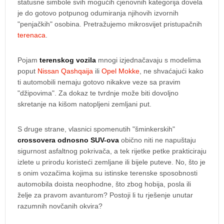
statusne simbole svih mogućih cjenovnih kategorija dovela
je do gotovo potpunog odumiranja njihovih izvornih
"penjačkih" osobina. Pretražujemo mikrosvijet pristupačnih
terenaca
.
Pojam
terenskog vozila
mnogi izjednačavaju s modelima
poput
Nissan Qashqaija
ili
Opel Mokke
, ne shvaćajući kako
ti automobili nemaju gotovo nikakve veze sa pravim
"džipovima". Za dokaz te tvrdnje može biti dovoljno
skretanje na kišom natopljeni zemljani put.
S druge strane, vlasnici spomenutih "šminkerskih"
crossovera odnosno SUV-ova
obično niti ne napuštaju
sigurnost asfaltnog pokrivača, a tek rijetke petke prakticiraju
izlete u prirodu koristeći zemljane ili bijele puteve. No, što je
s onim vozačima kojima su istinske terenske sposobnosti
automobila doista neophodne, što zbog hobija, posla ili
želje za pravom avanturom? Postoji li tu rješenje unutar
razumnih novčanih okvira?