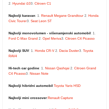
2.
Hyundai i10
3.
Citroen C1
Najbolji karavan
: 1.
Renault Megane Grandtour
2.
Honda
Civic Tourer
3.
Seat Leon ST
Najbolji monovolumen - višenamjenski automobil
: 1.
Ford C-Max Grand
2.
Opel Meriva
3.
Citroen C4 Picasso
Najbolji SUV
: 1.
Honda CR-V
2.
Dacia Duster
3.
Toyota
RAV4
Hi-tech car godine
: 1.
Nissan Qashqai
2.
Citroen Grand
C4 Picasso
3.
Nissan Note
Najbolji hibridni automobil
:
Toyota Yaris HSD
Najbolji mini crossover
:
Renault Capture