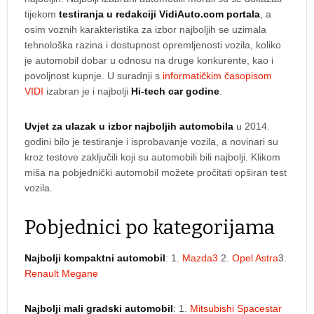
tijekom
testiranja u redakciji VidiAuto.com portala
, a
osim voznih karakteristika za izbor najboljih se uzimala
tehnološka razina i dostupnost opremljenosti vozila, koliko
je automobil dobar u odnosu na druge konkurente, kao i
povoljnost kupnje. U suradnji s
informatičkim časopisom
VIDI
izabran je i najbolji
Hi-tech car godine
.
Uvjet za ulazak u izbor najboljih automobila
u 2014.
godini bilo je testiranje i isprobavanje vozila, a novinari su
kroz testove zaključili koji su automobili bili najbolji. Klikom
miša na pobjednički automobil možete pročitati opširan test
vozila.
Pobjednici po kategorijama
Najbolji kompaktni automobil
: 1.
Mazda3
2.
Opel Astra
3.
Renault Megane
Najbolji mali gradski automobil
: 1.
Mitsubishi Spacestar