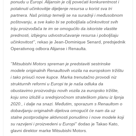
ponudu u Europi. Alijansin je cilj povećati konkurentnost i
potaknuti učinkovitije dijeljenje resursa u korist sva tri
partnera. Naš pristup temelji se na suradnji i međusobnom
poštovanju, a sve kako bi se poboljšala učinkovitost svih
triju proizvođača te im se omogućilo da iskoriste vlastite
prednosti, izbjegnu udvostručavanje resursa i poboljšaju
učinkovitost''
, rekao je Jean-Dominique Senard, predsjednik
Operativnog odbora Alijanse i Renaulta.
''Mitsubishi Motors spreman je predstaviti sestrinske
modele originalnih Renaultovih vozila na europskom tržištu
i tako privući nove kupce. Marka trenutačno provodi niz
strukturnih reformi u Europi te je naša odluka da
obustavimo proizvodnju novih vozila za europsko tržište,
koju smo izložili u srednjoročnom strateškom planu iz lipnja
2020., i dalje na snazi. Međutim, sporazum s Renaultom o
dobavljanju originalnih dijelova omogućit će nam da uz
stalne postprodajne aktivnosti ponudimo i nove modele koji
su razvijeni i proizvedeni u Europi''
dodao je Takao Kato,
glavni direktor marke Mitsubishi Motors.