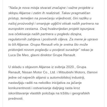
''Naša je nova misija stvarati značajne i važne projekte u
sklopu Alijanse i zatim ih realizirati. Takav pragmatičan
pristup, temeljen na povećanju vrijednosti, čini razliku u
našoj proizvodnji i smanjuje ugljični otisak naših partnera na
europskim cestama. Ovaj hvalevrijedan projekt ispunjava
sva očekivanja naših partnera u pogledu dizajna,
regulatornih zahtjeva i poslovnih ciljeva. Za mene je upravo
to bît Alijanse. Grupa Renault vrlo je sretna što može
pridonijeti novom poglavlju u povijesti suradnje''
rekao je
Luca De Meo, glavni direktor Grupe Renault.
U skladu s objavom Alijanse iz svibnja 2020., Grupa
Renault, Nissan Motor Co., Ltd. i Mitsubishi Motors, članovi
jedne od najvećih alijansi u automobilskoj industriji,
nastavljaju raditi na nekoliko inicijativa za jačanje
konkurentnosti i ostvarivanje daljnjeg rasta kroz
iskorištavanje vlastitih položaja na tržištu i geografskih
prednosti.