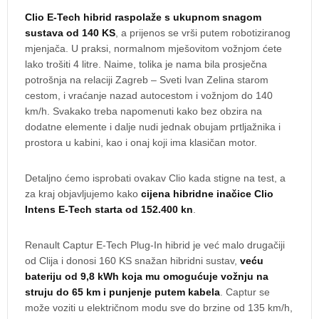
Clio E-Tech hibrid raspolaže s ukupnom snagom
sustava od 140 KS
, a prijenos se vrši putem robotiziranog
mjenjača. U praksi, normalnom mješovitom vožnjom ćete
lako trošiti 4 litre. Naime, tolika je nama bila prosječna
potrošnja na relaciji Zagreb – Sveti Ivan Zelina starom
cestom, i vraćanje nazad autocestom i vožnjom do 140
km/h. Svakako treba napomenuti kako bez obzira na
dodatne elemente i dalje nudi jednak obujam prtljažnika i
prostora u kabini, kao i onaj koji ima klasičan motor.
Detaljno ćemo isprobati ovakav Clio kada stigne na test, a
za kraj objavljujemo kako
cijena hibridne inačice Clio
Intens E-Tech starta od 152.400 kn
.
Renault Captur E-Tech Plug-In hibrid je već malo drugačiji
od Clija i donosi 160 KS snažan hibridni sustav,
veću
bateriju od 9,8 kWh koja mu omogućuje vožnju na
struju do 65 km i punjenje putem kabela
. Captur se
može voziti u električnom modu sve do brzine od 135 km/h,