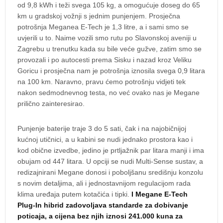
od 9,8 kWh i teži svega 105 kg, a omogućuje doseg do 65
km u gradskoj vožnji s jednim punjenjem. Prosječna
potrošnja Meganea E-Tech je 1,3 litre, a i sami smo se
uvjerili u to. Naime vozili smo rutu po Slavonskoj aveniji u
Zagrebu u trenutku kada su bile veće gužve, zatim smo se
provozali i po autocesti prema Sisku i nazad kroz Veliku
Goricu i prosječna nam je potrošnja iznosila svega 0,9 litara
na 100 km. Naravno, pravu ćemo potrošnju vidjeti tek
nakon sedmodnevnog testa, no već ovako nas je Megane
prilično zainteresirao.
Punjenje baterije traje 3 do 5 sati, čak i na najobičnijoj
kućnoj utičnici, a u kabini se nudi jednako prostora kao i
kod obične izvedbe, jedino je prtljažnik par litara manji i ima
obujam od 447 litara. U opciji se nudi Multi-Sense sustav, a
redizajnirani Megane donosi i poboljšanu središnju konzolu
s novim detaljima, ali i jednostavnijom regulacijom rada
klima uređaja putem kotačića i tipki.
I Megane E-Tech
Plug-In hibrid zadovoljava standarde za dobivanje
poticaja, a cijena bez njih iznosi 241.000 kuna za