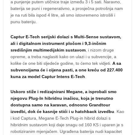
a punjenje putem utičnice traje između 3 i 5 sati. Naravno,
baterija se puni i regenerativno, a prosječna potrošnja nam
je na ruti bila ispod 4 litre, ali smo istovremeno istrošili i
punu bateriju.
Captur E-Tech serijski dolazi s Multi-Sense sustavom,
ali i digitalnom instrument pločom i 9,3-inčnim
središnjim multimedijskim sustavom
, i nizom druge
opreme, a treba naglasiti kako on ulazi i u subvencije, a
kolike će one biti sljedeće godine, to ćemo tek vidjeti.
A sa
subvencijama će i cijena pasti, a one kreću od 227.400
kuna za model Captur Intens E-Tech
.
Uskoro stiže i redizajnirani Megane, a isprobali smo
njegovu Plug-In hibridnu inačicu, koja je trenutno
dostupna samo na karavan, odnosno Grandtour
izvedbi, dok će kasnije stići i u hatchback izvedbu
. Kao
i kod Captura, Megane E-Tech Plug-in hibrid dolazi s
hibridnim sustavom koji daje snagu od 160 KS i uparen je s
robotiziranim mjenjačem. Ugrađena baterija nudi kapacitet