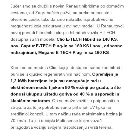
Jučer smo se družili s novim Renault hibridima po domaćim
cestama, od Zagrebačkih gužvi, pa preko autoceste i
otvorene ceste, tako da smo nakratko isprobali većinu
mogućnosti koje osiguravaju ovi novi modeli. U Renaultovoj
novoj ponudi hibridnih i plug-in hibridnih vozila E-TECH
dostupna su tri modela:
Clio E-TECH Hibrid sa 140 KS,
novi Captur E-TECH Plug-in sa 160 KS i novi, odnosno
redizajnirani, Megane E-TECH Plug-in sa 160 KS
.
Krenimo od modela Clio, koji je dostupan samo kao hibrid i
puni se isključivo regenerativnim načinom.
Opremljen je
1,2 kWh baterijom koja mu omogućuje rad u
električnom modu tijekom 80 % vožnji po gradu, a što
donosi ukupnu uštedu goriva od 40 % u usporedbi s
klasičnim motorom
. On se može voziti i u potpunosti na
struju, a za to je potrebno samo pritisnuti EV tipku na
središnjoj konzoli. U tom načinu rada maksimalna brzina je
70 km/h. Tu je i opcijski Multi-sense kojim vozač
prilagođava vožnju svojem raspoloženju i vrsti terena.