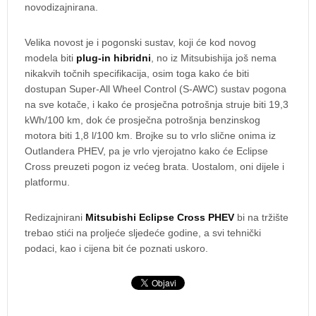
novodizajnirana.
Velika novost je i pogonski sustav, koji će kod novog
modela biti
plug-in hibridni
, no iz Mitsubishija još nema
nikakvih točnih specifikacija, osim toga kako će biti
dostupan Super-All Wheel Control (S-AWC) sustav pogona
na sve kotače, i kako će prosječna potrošnja struje biti 19,3
kWh/100 km, dok će prosječna potrošnja benzinskog
motora biti 1,8 l/100 km. Brojke su to vrlo slične onima iz
Outlandera PHEV, pa je vrlo vjerojatno kako će Eclipse
Cross preuzeti pogon iz većeg brata. Uostalom, oni dijele i
platformu.
Redizajnirani
Mitsubishi Eclipse Cross PHEV
bi na tržište
trebao stići na proljeće sljedeće godine, a svi tehnički
podaci, kao i cijena bit će poznati uskoro.