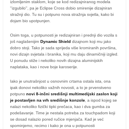
izlomljenim staklom, koje se kod redizajniranog modela
''izgubilo'', pa je Eclipse Cross dobio smirenije dizajniran
stražnji dio. Tu su i potpuno nova stražnja svjetla, kako bi
dojam bio upotpunjen.
Osim toga, u potpunosti je redizajniran i prednji dio vozila s
još naglašenijim
Dynamic Shield
dizajnom koji mu jako
dobro stoji. Tako je sada sprijeda više kromiranih površina,
novi dizajn svjetala i branika, koji mu daju dinamičniji izgled.
U ponudu stiže i nekoliko novih dizajna aluminijskih
naplataka, kao i nove boje karoserije.
Iako je unutrašnjost u osnovnim crtama ostala ista, ona
ipak donovi nekoliko važnih novosti, a to je prvenstveno
potpuno
novi 8-inčni središnji multimedijski zaslon koji
je postavljen na vrh središnje konzole
, a ispod kojeg se
nalazi nekoliko fizički tipki prečaca, kao i dva gumba za
podešavanje. Time je nestala potreba za touchpadom koji
se dosad nalazio pored ručice mjenjača. Kad je već
spominjemo, recimo i kako je ona u potpunosti