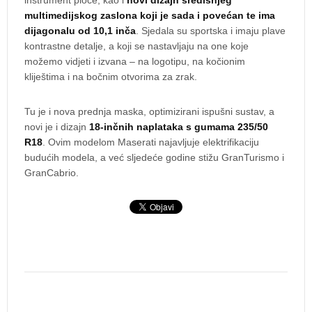
instrument ploče, kao i
novi dizajn središnjeg
multimedijskog zaslona koji je sada i povećan te ima
dijagonalu od 10,1 inča
. Sjedala su sportska i imaju plave
kontrastne detalje, a koji se nastavljaju na one koje
možemo vidjeti i izvana – na logotipu, na kočionim
kliještima i na bočnim otvorima za zrak.
Tu je i nova prednja maska, optimizirani ispušni sustav, a
novi je i dizajn
18-inčnih naplataka s gumama 235/50
R18
. Ovim modelom Maserati najavljuje elektrifikaciju
budućih modela, a već sljedeće godine stižu GranTurismo i
GranCabrio.