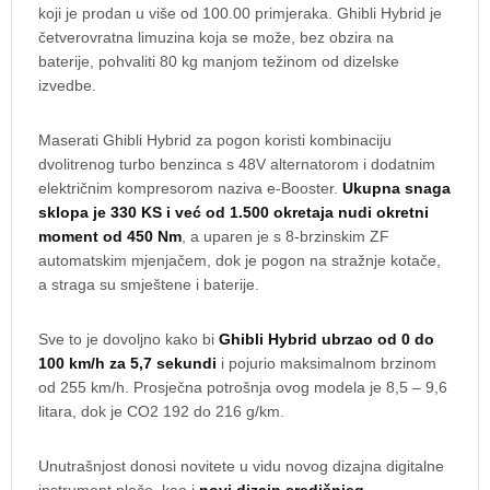
koji je prodan u više od 100.00 primjeraka. Ghibli Hybrid je
četverovratna limuzina koja se može, bez obzira na
baterije, pohvaliti 80 kg manjom težinom od dizelske
izvedbe.
Maserati Ghibli Hybrid za pogon koristi kombinaciju
dvolitrenog turbo benzinca s 48V alternatorom i dodatnim
električnim kompresorom naziva e-Booster.
Ukupna snaga
sklopa je 330 KS i već od 1.500 okretaja nudi okretni
moment od 450 Nm
, a uparen je s 8-brzinskim ZF
automatskim mjenjačem, dok je pogon na stražnje kotače,
a straga su smještene i baterije.
Sve to je dovoljno kako bi
Ghibli Hybrid ubrzao od 0 do
100 km/h za 5,7 sekundi
i pojurio maksimalnom brzinom
od 255 km/h. Prosječna potrošnja ovog modela je 8,5 – 9,6
litara, dok je CO2 192 do 216 g/km.
Unutrašnjost donosi novitete u vidu novog dizajna digitalne