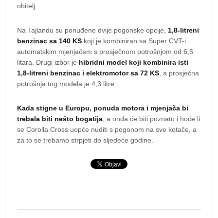
obitelj.
Na Tajlandu su ponuđene dvije pogonske opcije,
1,8-litreni
benzinac sa 140 KS
koji je kombiniran sa Super CVT-i
automatskim mjenjačem s prosječnom potrošnjom od 6,5
litara. Drugi izbor je
hibridni model koji kombinira isti
1,8-litreni benzinac i elektromotor sa 72 KS
, a prosječna
potrošnja tog modela je 4,3 litre.
Kada stigne u Europu, ponuda motora i mjenjača bi
trebala biti nešto bogatija
, a onda će biti poznato i hoće li
se Corolla Cross uopće nuditi s pogonom na sve kotače, a
za to se trebamo strpjeti do sljedeće godine.