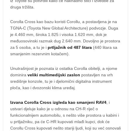
iz Toyote su potvrdili kako će naknadno stići i izvedbe za
druga tržišta.
Corolla Cross kao bazu koristi Corollu, a postavljena je na
TGNA-C (Toyota New Global Architecture) podvozje. Duga
je 4.460 mm, široka 1.825 i visoka 1.620 mm, dok je
međuosovinski razmak dug 2.640 mm. Dovoljno je prostora
za 5 osoba, a tu je i
prtljažnik od 487 litara
(440 litara sa
smanjenim rezervnim kotačem).
Unutrašnjost je poznata iz ostatka Corolla obitelji, a njome
dominira
veliki multimedijski zaslon
postavljen na vrh
središnje konzole, tu je i djelomični digitalna instrument
ploča, kao i dvozonski klima uređaj.
Izvana Corolla Cross izgleda kao smanjeni RAV4
, i
ustvari djeluje kako je u odnosu na CH-R riječ o
funkcionalnijem automobilu, s nešto više prostora u kabini i
u prtljažniku, pa će C-HR kupovati mlađi kupci, dok će
Corollu Cross kupovati nešto stariji ljudi, koji su već osnovali