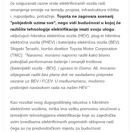
će osiguravati razne vrste elektrificiranih vozila radi
smanjenja emisije na temelju propisa, infrastrukture tržišta
i, naposljetku, potražnje.
Toyota ne zagovara scenarij
''pobjednik uzima sve'', nego vidi budućnost u kojoj će
različite tehnologije elektrifikacije imati svoju ulogu
,
uključujući hibridna električna vozila (HEV), plug-in hibridna
električna vozila (PHEV) i baterijska električna vozila (BEV).
Shigeki Terashi, Izvršni direktor Toyota Motor Corporation
(TMC):
''Naravno, moramo naporno raditi kako bismo
poboljšali performanse baterije i smanjili troškove
(baterijskih vozila - BEV), i upravo to činimo. Ali, moramo
izbjegavati raditi bez plana dok ne savladamo prepreke
vezane uz BEV i FCEV. U međuvremenu, možemo
pridonijeti nastavkom rada na našim HEV.''
Kao rezultat svog dugogodišnjeg iskustva s hibridnim
električnim vozilima, tvrtka ima veliku prenosivu stručnost u
temeljnim tehnologijama elektrifikacije koje su zajedničke
svim izvedbama elektrificiranih pogonskih sklopova radi
čega su na predvodničkom mjestu za budućnost