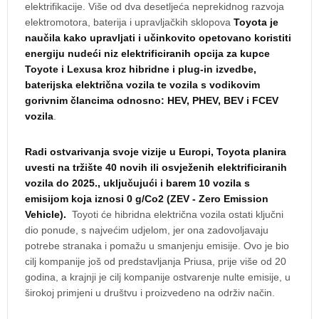
elektrifikacije. Više od dva desetljeća neprekidnog razvoja
elektromotora, baterija i upravljačkih sklopova
Toyota je
naučila kako upravljati i učinkovito opetovano koristiti
energiju nudeći niz elektrificiranih opcija za kupce
Toyote i Lexusa kroz hibridne i plug-in izvedbe,
baterijska električna vozila te vozila s vodikovim
gorivnim člancima odnosno: HEV, PHEV, BEV i FCEV
vozila
.
Radi ostvarivanja svoje vizije u Europi, Toyota planira
uvesti na tržište 40 novih ili osvježenih elektrificiranih
vozila do 2025., uključujući i barem 10 vozila s
emisijom koja iznosi 0 g/Co2 (ZEV - Zero Emission
Vehicle).
Toyoti će hibridna električna vozila ostati ključni
dio ponude, s najvećim udjelom, jer ona zadovoljavaju
potrebe stranaka i pomažu u smanjenju emisije. Ovo je bio
cilj kompanije još od predstavljanja Priusa, prije više od 20
godina, a krajnji je cilj kompanije ostvarenje nulte emisije, u
širokoj primjeni u društvu i proizvedeno na održiv način.