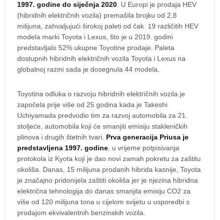
1997. godine do siječnja 2020
. U Europi je prodaja HEV
(hibridnih električnih vozila) premašila brojku od 2,8
milijuna, zahvaljujući širokoj paleti od čak 19 različitih HEV
modela marki Toyota i Lexus, što je u 2019. godini
predstavljalo 52% ukupne Toyotine prodaje. Paleta
dostupnih hibridnih električnih vozila Toyota i Lexus na
globalnoj razini sada je dosegnula 44 modela.
Toyotina odluka o razvoju hibridnih električnih vozila je
započela prije više od 25 godina kada je Takeshi
Uchiyamada predvodio tim za razvoj automobila za 21.
stoljeće, automobila koji će smanjiti emisiju stakleničkih
plinova i drugih štetnih tvari.
Prva generacija Priusa je
predstavljena 1997. godine
, u vrijeme potpisivanja
protokola iz Kyota koji je dao novi zamah pokretu za zaštitu
okoliša. Danas, 15 milijuna prodanih hibrida kasnije, Toyota
je značajno pridonijela zaštiti okoliša jer je njezina hibridna
električna tehnologija do danas smanjila emisiju CO2 za
više od 120 milijuna tona u cijelom svijetu u usporedbi s
prodajom ekvivalentnih benzinskih vozila.