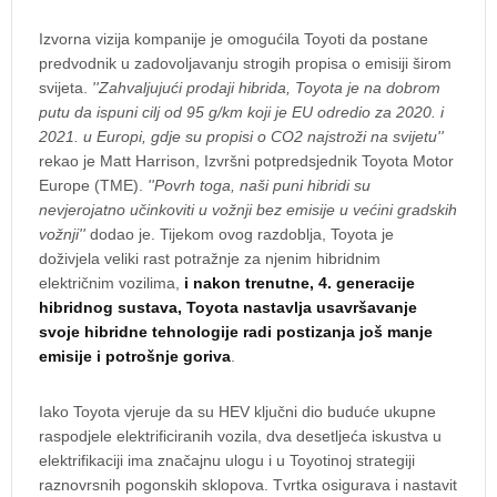
Izvorna vizija kompanije je omogućila Toyoti da postane
predvodnik u zadovoljavanju strogih propisa o emisiji širom
svijeta.
''Zahvaljujući prodaji hibrida, Toyota je na dobrom
putu da ispuni cilj od 95 g/km koji je EU odredio za 2020. i
2021. u Europi, gdje su propisi o CO2 najstroži na svijetu''
rekao je Matt Harrison, Izvršni potpredsjednik Toyota Motor
Europe (TME).
''Povrh toga, naši puni hibridi su
nevjerojatno učinkoviti u vožnji bez emisije u većini gradskih
vožnji''
dodao je. Tijekom ovog razdoblja, Toyota je
doživjela veliki rast potražnje za njenim hibridnim
električnim vozilima,
i nakon trenutne, 4. generacije
hibridnog sustava, Toyota nastavlja usavršavanje
svoje hibridne tehnologije radi postizanja još manje
emisije i potrošnje goriva
.
Iako Toyota vjeruje da su HEV ključni dio buduće ukupne
raspodjele elektrificiranih vozila, dva desetljeća iskustva u
elektrifikaciji ima značajnu ulogu i u Toyotinoj strategiji
raznovrsnih pogonskih sklopova. Tvrtka osigurava i nastavit