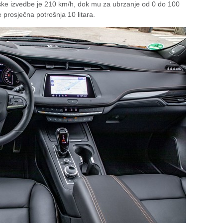
ske izvedbe je 210 km/h, dok mu za ubrzanje od 0 do 100
 prosječna potrošnja 10 litara.