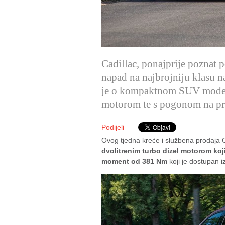
Cadillac, ponajprije poznat 
napad na najbrojniju klasu 
je o kompaktnom SUV modelu 
motorom te s pogonom na pre
Podijeli
Ovog tjedna kreće i službena prodaja Ca
dvolitrenim turbo dizel motorom koj
moment od 381 Nm
koji je dostupan i