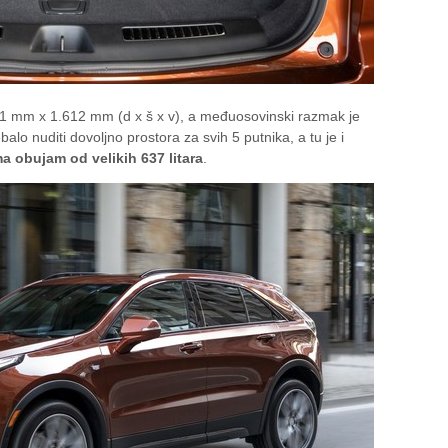
1 mm x 1.612 mm (d x š x v), a međuosovinski razmak je
balo nuditi dovoljno prostora za svih 5 putnika, a tu je i
a obujam od velikih 637 litara
.