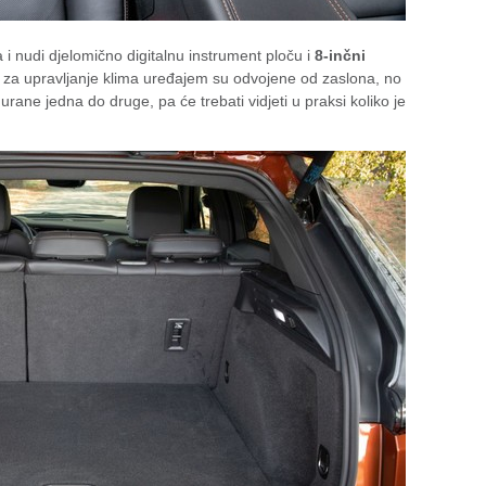
 i nudi djelomično digitalnu instrument ploču i
8-inčni
e za upravljanje klima uređajem su odvojene od zaslona, no
ane jedna do druge, pa će trebati vidjeti u praksi koliko je