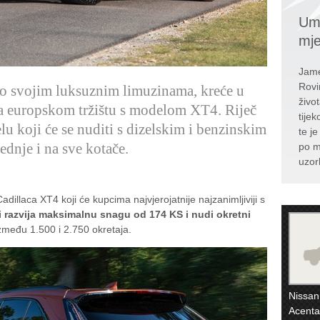
Umr
mj
Jame
Rovi
po svojim luksuznim limuzinama, kreće u
živo
na europskom tržištu s modelom XT4. Riječ
tije
koji će se nuditi s dizelskim i benzinskim
te j
dnje i na sve kotače.
po m
uzor
dillaca XT4 koji će kupcima najvjerojatnije najzanimljiviji s
i razvija maksimalnu snagu od 174 KS i nudi okretni
zmeđu 1.500 i 2.750 okretaja.
Nissan
Acenta