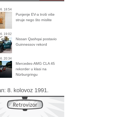
6. 18:54
Punjenje EV-a troši više
struje nego što mislite
6. 19:02
Nissan Qashqai postavio
Guinnessov rekord
6. 20:34
Mercedes-AMG CLA 45
rekorder u klasi na
Nürburgringu
an:
8. kolovoz 1991.