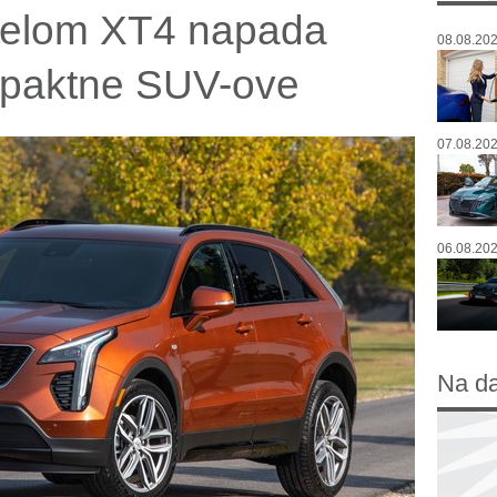
delom XT4 napada
08.08.202
mpaktne SUV-ove
07.08.202
06.08.202
Na d