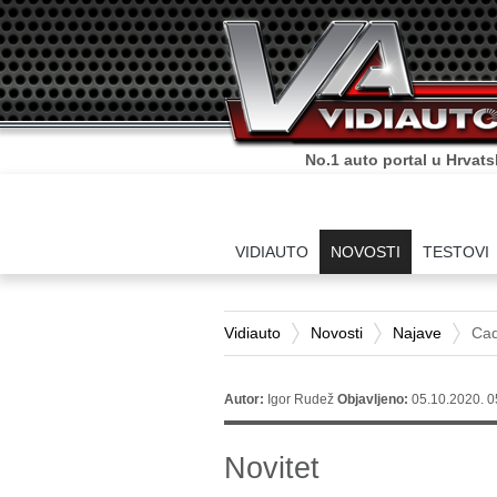
Sve što o autima trebate zn
VIDIAUTO
NOVOSTI
TESTOVI
Vidiauto
Novosti
Najave
Cad
Autor:
Igor Rudež
Objavljeno:
05.10.2020. 0
Novitet