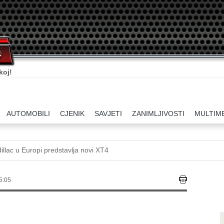
ati.
AUTOMOBILI
CJENIK
SAVJETI
ZANIMLJIVOSTI
MULTIM
illac u Europi predstavlja novi XT4
5:05