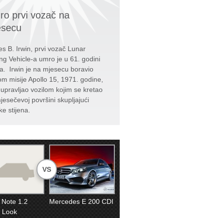
o prvi vozač na
esecu
s B. Irwin, prvi vozač Lunar
ng Vehicle-a umro je u 61. godini
ta. Irwin je na mjesecu boravio
kom misije Apollo 15, 1971. godine,
e upravljao vozilom kojim se kretao
jesečevoj površini skupljajući
ke stijena.
VS
 Note 1.2
Mercedes E 200 CDI
 Look