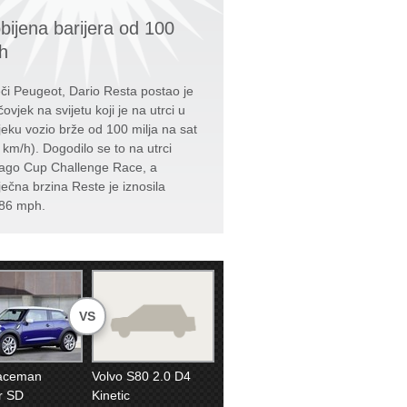
bijena barijera od 100
h
či Peugeot, Dario Resta postao je
čovjek na svijetu koji je na utrci u
jeku vozio brže od 100 milja na sat
 km/h). Dogodilo se to na utrci
ago Cup Challenge Race, a
ječna brzina Reste je iznosila
86 mph.
VS
Paceman
Volvo S80 2.0 D4
r SD
Kinetic