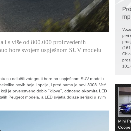
Pro
mp
Voze
prvi 
ja i s više od 800.000 proizvedenih
pros
(161
egnuo bore svojem uspješnom SUV modelu
Chic
pros
101.
geotu su odlučili zategnuti bore na uspješnom SUV modelu
ekoliko novih boja i opcija, i pred nama je novi 3008. Već
a, koji je prvenstveno dobio ''kljove'', odnosno
okomita LED
lih Peugeot modela, a LED svjetla dolaze serijski u svim
Mini 
Coope