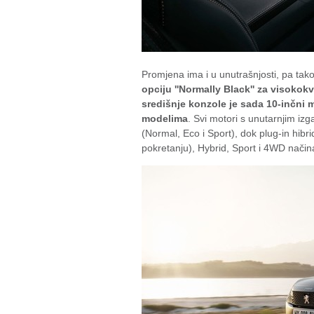
Promjena ima i u unutrašnjosti, pa tak
opciju ''Normally Black'' za visokokv
središnje konzole je sada 10-inčni m
modelima
. Svi motori s unutarnjim iz
(Normal, Eco i Sport), dok plug-in hib
pokretanju), Hybrid, Sport i 4WD nači