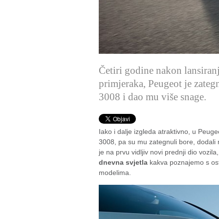
Četiri godine nakon lansiran
primjeraka, Peugeot je zat
3008 i dao mu više snage.
Iako i dalje izgleda atraktivno, u Peu
3008, pa su mu zategnuli bore, dodali n
je na prvu vidljiv novi prednji dio vozil
dnevna svjetla
kakva poznajemo s osta
modelima.