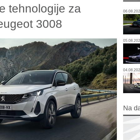
e tehnologije za
06.08.202
Peugeot 3008
05.08.202
04.08.202
Na d