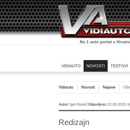
No.1 auto portal u Hrvats
VIDIAUTO
NOVOSTI
TESTOVI
Vidiauto
Novosti
Najave
Obn
Autor:
Igor Rudež
Objavljeno:
02.09.2020. 0
Redizajn