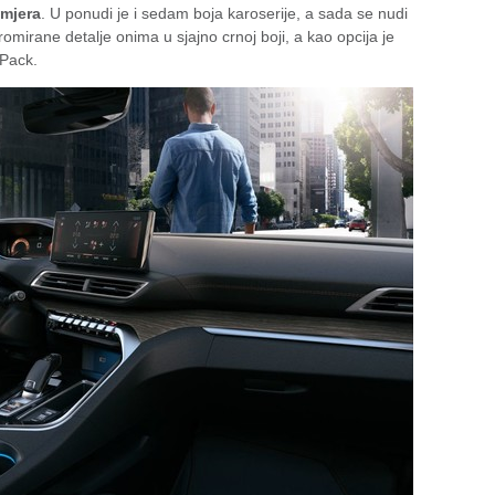
smjera
. U ponudi je i sedam boja karoserije, a sada se nudi
kromirane detalje onima u sjajno crnoj boji, a kao opcija je
Pack.