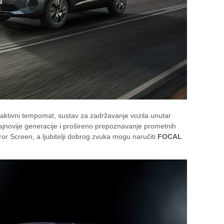
 aktivni tempomat, sustav za zadržavanje vozila unutar
ajnovije generacije i prošireno prepoznavanje prometnih
r Screen, a ljubitelji dobrog zvuka mogu naručiti
FOCAL