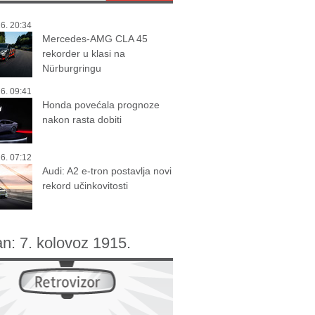
6. 20:34
Mercedes-AMG CLA 45
rekorder u klasi na
Nürburgringu
6. 09:41
Honda povećala prognoze
nakon rasta dobiti
6. 07:12
Audi: A2 e-tron postavlja novi
rekord učinkovitosti
an:
7. kolovoz 1915.