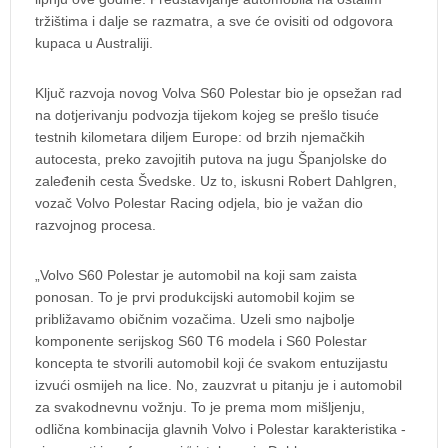
tržištima i dalje se razmatra, a sve će ovisiti od odgovora
kupaca u Australiji.
Ključ razvoja novog Volva S60 Polestar bio je opsežan rad
na dotjerivanju podvozja tijekom kojeg se prešlo tisuće
testnih kilometara diljem Europe: od brzih njemačkih
autocesta, preko zavojitih putova na jugu Španjolske do
zaleđenih cesta Švedske. Uz to, iskusni Robert Dahlgren,
vozač Volvo Polestar Racing odjela, bio je važan dio
razvojnog procesa.
„Volvo S60 Polestar je automobil na koji sam zaista
ponosan. To je prvi produkcijski automobil kojim se
približavamo običnim vozačima. Uzeli smo najbolje
komponente serijskog S60 T6 modela i S60 Polestar
koncepta te stvorili automobil koji će svakom entuzijastu
izvući osmijeh na lice. No, zauzvrat u pitanju je i automobil
za svakodnevnu vožnju. To je prema mom mišljenju,
odlična kombinacija glavnih Volvo i Polestar karakteristika -