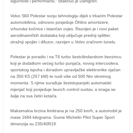
sigurnosti i performansi,“ istaknuo je Dahlgren.
Volvo S60 Polestar svoju tehnologiju dijeli s trkaćim Polestar
automobilima, odnosno posjeduje Öhlins amortizere,
vrhunske kočnice i istančan ovjes. Razvijen je i novi paket
aerodinamičkih dodataka koji uključuje prednji splitter,
stražnji spojler i difuzor, razvijen u Volvo zračnom tunelu.
Polestar je poradio i na T6 turbo šestcilindarskom benzincu
koji je dodatkom većeg turbo punjača, novog intercoolera,
sportskog ispuha i doradom upravljačke elektronike ojačan
na 350 KS (257 kW) te nudi više od 500 Nm okretnog
momenta. S njime surađuje šeststupanjski automatski
mjenjač koji posjeduje launch control sustav, a snaga se
šalje na sva četiri kotača.
Maksimalna brzina limitirana je na 250 km/h, a automobil je
mase 1684 kilograma. Gume Michelin Pilot Super Sport
dimenzija su 235/40R19.