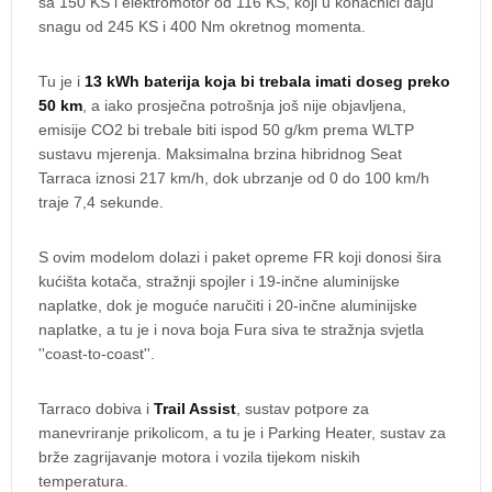
sa 150 KS i elektromotor od 116 KS, koji u konačnici daju
snagu od 245 KS i 400 Nm okretnog momenta.
Tu je i
13 kWh baterija koja bi trebala imati doseg preko
50 km
, a iako prosječna potrošnja još nije objavljena,
emisije CO2 bi trebale biti ispod 50 g/km prema WLTP
sustavu mjerenja. Maksimalna brzina hibridnog Seat
Tarraca iznosi 217 km/h, dok ubrzanje od 0 do 100 km/h
traje 7,4 sekunde.
S ovim modelom dolazi i paket opreme FR koji donosi šira
kućišta kotača, stražnji spojler i 19-inčne aluminijske
naplatke, dok je moguće naručiti i 20-inčne aluminijske
naplatke, a tu je i nova boja Fura siva te stražnja svjetla
''coast-to-coast''.
Tarraco dobiva i
Trail Assist
, sustav potpore za
manevriranje prikolicom, a tu je i Parking Heater, sustav za
brže zagrijavanje motora i vozila tijekom niskih
temperatura.