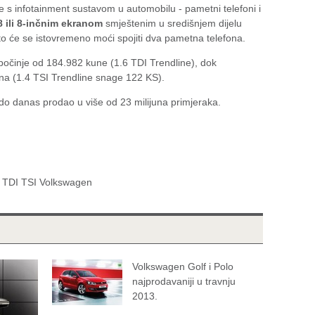
e s infotainment sustavom u automobilu - pametni telefoni i
8 ili 8-inčnim ekranom
smještenim u središnjem dijelu
o će se istovremeno moći spojiti dva pametna telefona.
počinje od 184.982 kune (1.6 TDI Trendline), dok
una (1.4 TSI Trendline snage 122 KS).
o danas prodao u više od 23 milijuna primjeraka.
t TDI TSI Volkswagen
Volkswagen Golf i Polo
najprodavaniji u travnju
2013.