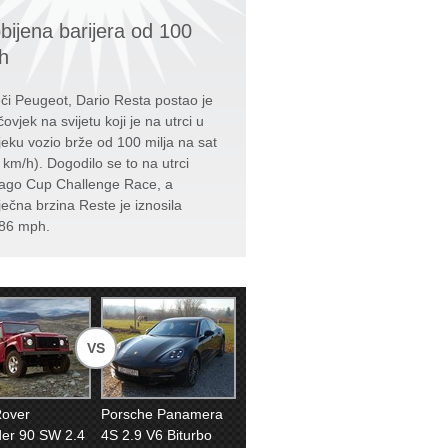
bijena barijera od 100
h
či Peugeot, Dario Resta postao je
čovjek na svijetu koji je na utrci u
jeku vozio brže od 100 milja na sat
 km/h). Dogodilo se to na utrci
ago Cup Challenge Race, a
ječna brzina Reste je iznosila
86 mph.
VS
Rover
Porsche Panamera
er 90 SW 2.4
4S 2.9 V6 Biturbo