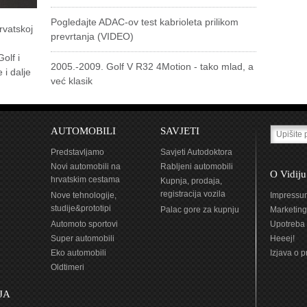
Pogledajte ADAC-ov test kabrioleta prilikom
rvatskoj
prevrtanja (VIDEO)
olf i
2005.-2009. Golf V R32 4Motion - tako mlad, a
 i dalje
već klasik
AUTOMOBILI
SAVJETI
Predstavljamo
Savjeti Autodoktora
Novi automobili na
Rabljeni automobili
O Vidiju
hrvatskim cestama
Kupnja, prodaja,
registracija vozila
Nove tehnologije,
Impressu
studije&prototipi
Palac gore za kupnju
Marketing
Automoto sportovi
Upotreba 
Super automobili
Heeej!
Eko automobili
Izjava o p
Oldtimeri
JA