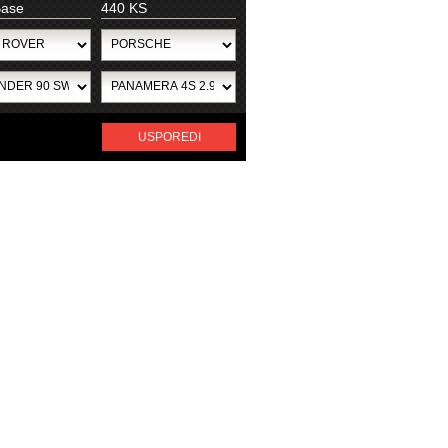
Base
440 KS
USPOREDI