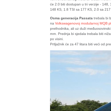
će 2.0 biti dostupan u tri verzije - 148
148 KS, 1.8 TSI sa 177 KS, 2.0 sa 217
Osma generacija Passata
trebala bi b
na
Volkswagenovoj modularnoj MQB pl
prethodnika, ali uz duži međuosovinski 
mm. Prednja bi sjedala trebala biti niž
po visini.
Prtljažnik će za 47 litara biti veći od pr