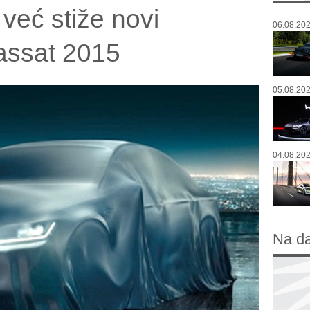
već stiže novi
06.08.202
assat 2015
05.08.202
04.08.202
Na d