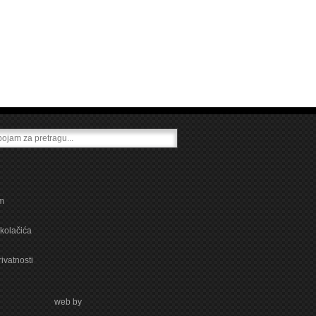
m
kolačića
rivatnosti
web by