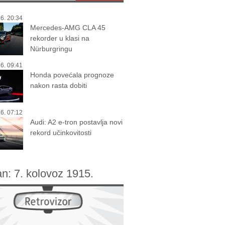
6. 20:34
Mercedes-AMG CLA 45
rekorder u klasi na
Nürburgringu
6. 09:41
Honda povećala prognoze
nakon rasta dobiti
6. 07:12
Audi: A2 e-tron postavlja novi
rekord učinkovitosti
an:
7. kolovoz 1915.