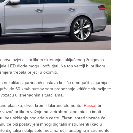
su nova svjetla - prilikom skretanja i uključenog žmigavca
jele LED diode mogu i požutjeti. Na top verziji bi prilikom
mjera trebala prijeći u okomiti.
s nekoliko sigurnosnih sustava koji će omogućiti sigurniju i
gužvi do 60 km/h sustav sam prepoznaje kritične situacije te
a vozaču u iznenadnim situacijama.
nu plastiku, drvo, krom i lakirane elemente.
Passat
bi
e vozač prilikom vožnje na vjetrobranskom staklu imati
u, bez skidanja pogleda s ceste. Ekran ispred vozača će
nu će biti postavljeni mnogi digitalni instrumenti (kao u
te digitaliju i dalje ćete moći naručiti analogne instrumente.