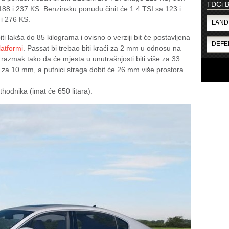
TDCi 
, 188 i 237 KS. Benzinsku ponudu činit će 1.4 TSI sa 123 i
 i 276 KS.
iti lakša do 85 kilograma i ovisno o verziji bit će postavljena
atformi
. Passat bi trebao biti kraći za 2 mm u odnosu na
razmak tako da će mjesta u unutrašnjosti biti više za 33
a za 10 mm, a putnici straga dobit će 26 mm više prostora
ethodnika (imat će 650 litara).
.::.