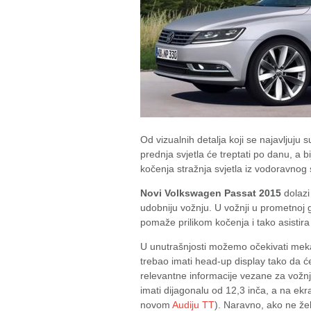
Od vizualnih detalja koji se najavljuju 
prednja svjetla će treptati po danu, a bi
kočenja stražnja svjetla iz vodoravnog s
Novi Volkswagen Passat 2015
dolazi 
udobniju vožnju. U vožnji u prometnoj 
pomaže prilikom kočenja i tako asistir
U unutrašnjosti možemo očekivati meka
trebao imati head-up display tako da ć
relevantne informacije vezane za vožnj
imati dijagonalu od 12,3 inča, a na ekra
novom
Audiju TT
). Naravno, ako ne želi