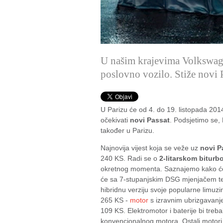
U našim krajevima Volkswagen
poslovno vozilo. Stiže novi 
U Parizu će od 4. do 19. listopada 2014
očekivati
novi Passat
. Podsjetimo se, 
također u Parizu.
Najnovija vijest koja se veže uz
novi P
240 KS. Radi se o
2-litarskom biturb
okretnog momenta. Saznajemo kako će po
će sa 7-stupanjskim DSG mjenjačem t
hibridnu verziju svoje popularne limuzine
265 KS -
motor
s izravnim ubrizgavanj
109 KS. Elektromotor i baterije bi treb
konvencionalnog motora. Ostali motori u