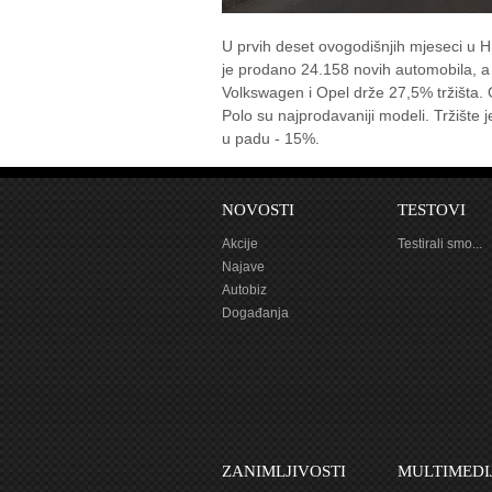
U prvih deset ovogodišnjih mjeseci u H
je prodano 24.158 novih automobila, a
Volkswagen i Opel drže 27,5% tržišta. G
Polo su najprodavaniji modeli. Tržište je
u padu - 15%.
NOVOSTI
TESTOVI
Akcije
Testirali smo...
Najave
Autobiz
Događanja
ZANIMLJIVOSTI
MULTIMEDI