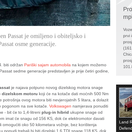
Pro
mp
Voze
 Passat je omiljeno i obiteljsko i
prvi 
pros
Passat osme generacije.
(161
Chic
pros
. biti održan
Pariški sajam automobila
na kojem možemo
101.
Passat sedme generacije predstavljen je prije četiri godine,
assat
je najava potpuno novog dizelskog motora snage
o dizelskom motoru
koji će na kotače dati moćnih 500 Nm
trošnja ovog motora biti nevjerojatnih 5 litara, a dolazit
e pogonom na sve kotače.
Volkswagen
namjerava ponuditi
 - bit će to 1,4-litreni
plug-in hibrid
ukupne snage od
em imat će snagu od 156 KS, dok će elektromotor davati
Land 
ali omogućiti oko 50 kilometara vožnje, bez korištenja
Defend
 ponudi trebali bi biti dizelski 1.6 TDI snage 118 KS, dok