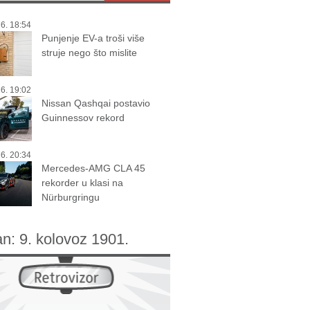
6. 18:54
Punjenje EV-a troši više
struje nego što mislite
6. 19:02
Nissan Qashqai postavio
Guinnessov rekord
6. 20:34
Mercedes-AMG CLA 45
rekorder u klasi na
Nürburgringu
an:
9. kolovoz 1901.