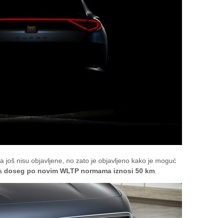
a još nisu objavljene, no zato je objavljeno kako je moguć
da
doseg po novim WLTP normama iznosi 50 km
.