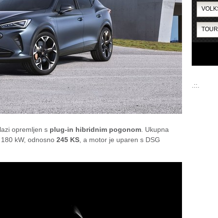
.::.
lazi opremljen s
plug-in hibridnim pogonom
. Ukupna
e 180 kW, odnosno
245 KS
, a motor je uparen s DSG
.