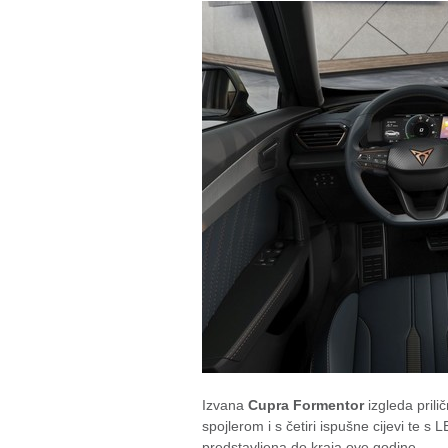
Izvana
Cupra Formentor
izgleda prilič
spojlerom i s četiri ispušne cijevi te s 
predstavljena do kraja ove godine.