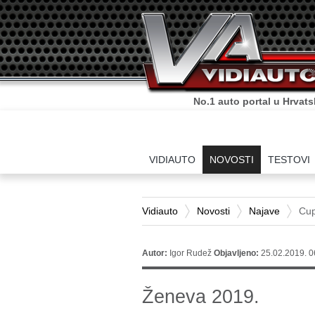
Sve što o autima trebate zn
VIDIAUTO
NOVOSTI
TESTOVI
Vidiauto
Novosti
Najave
Cup
Autor:
Igor Rudež
Objavljeno:
25.02.2019. 0
Ženeva 2019.