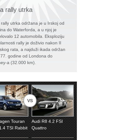
a rally utrka
 rally utrka održana je u Irskoj od
ina do Waterforda, a u njoj je
elovalo 12 automobila. Eksploziju
arnosti rally je doživio nakon II
tskog rata, a najduži ikada održan
977. godine od Londona do
ey-a (32.000 km).
VS
agen Touran
Audi R8 4.2 FSI
1.4 TSI Rabbit
Quattro