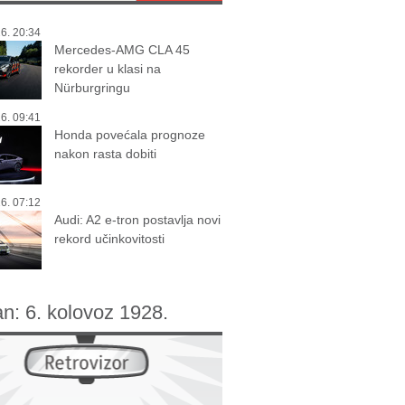
6. 20:34
Mercedes-AMG CLA 45
rekorder u klasi na
Nürburgringu
6. 09:41
Honda povećala prognoze
nakon rasta dobiti
6. 07:12
Audi: A2 e-tron postavlja novi
rekord učinkovitosti
an:
6. kolovoz 1928.