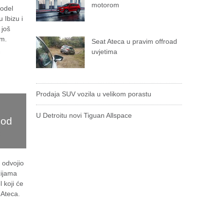
motorom
model
 Ibizu i
 još
om.
Seat Ateca u pravim offroad
uvjetima
Prodaja SUV vozila u velikom porastu
U Detroitu novi Tiguan Allspace
 od
 odvojio
zijama
 koji će
 Ateca.