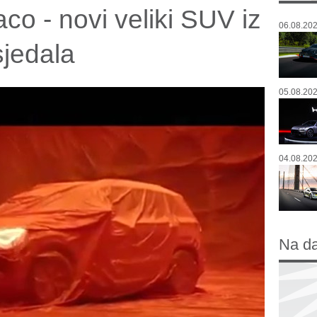
co - novi veliki SUV iz
06.08.202
sjedala
05.08.202
04.08.202
Na d