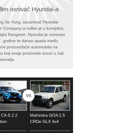
en osnivač Hyundai-a
g Se Yung, suosnivač Hyundai
r Company-a rođen je u korejskoj
ajini Kangwon. Hyundai je osnovan
. godine te danas spada među
eće proizvođače automobila na
tu koji svoje proizvode izvozi u čak
zemalja.
VS
 CX-5 2.2
Mahindra GOA 2,5
tion
CRDe GLX 4x4