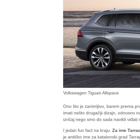
Volkswagen Tiguan Allspace
Ono što je zanimljivo, barem prema prv
imati nešto drugačiji dizajn, odnosno na
izričaj nego smo do sada navikli viđat
I jedan fun fact na kraju.
Za ime Tarrac
je antičko ime za katalonski grad Tar