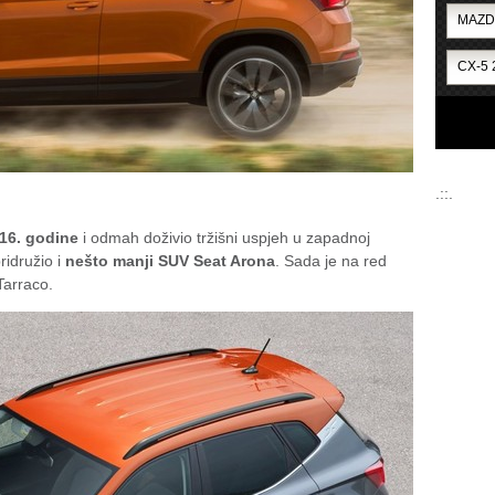
.::.
016. godine
i odmah doživio tržišni uspjeh u zapadnoj
ridružio i
nešto manji SUV Seat Arona
. Sada je na red
Tarraco.