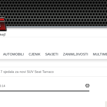
koj!
AUTOMOBILI
CJENIK
SAVJETI
ZANIMLJIVOSTI
MULTIM
li 7 sjedala za novi SUV Seat Tarraco
6:14