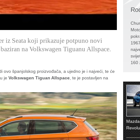
Rođ
Chun
Moto
pokr
er iz Seata koji prikazuje potpuno novi
1967
e baziran na Volkswagen Tiguanu Allspace.
najv
svije
160 
i ovo španjolskog proizvođača, a ujedno je i najveći, te će
u je
Volkswagen Tiguan Allspace
, te je postavljen na
Mazda
Revolu