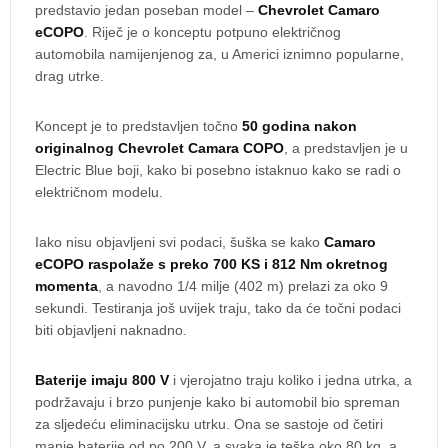
predstavio jedan poseban model –
Chevrolet Camaro
eCOPO
. Riječ je o konceptu potpuno električnog
automobila namijenjenog za, u Americi iznimno popularne,
drag utrke.
Koncept je to predstavljen točno
50 godina nakon
originalnog Chevrolet Camara COPO
, a predstavljen je u
Electric Blue boji, kako bi posebno istaknuo kako se radi o
električnom modelu.
Iako nisu objavljeni svi podaci, šuška se kako
Camaro
eCOPO raspolaže s preko 700 KS i 812 Nm okretnog
momenta
, a navodno 1/4 milje (402 m) prelazi za oko 9
sekundi. Testiranja još uvijek traju, tako da će točni podaci
biti objavljeni naknadno.
Baterije imaju 800 V
i vjerojatno traju koliko i jedna utrka, a
podržavaju i brzo punjenje kako bi automobil bio spreman
za sljedeću eliminacijsku utrku. Ona se sastoje od četiri
manje baterije od po 200 V, a svaka je teška oko 80 kg, a