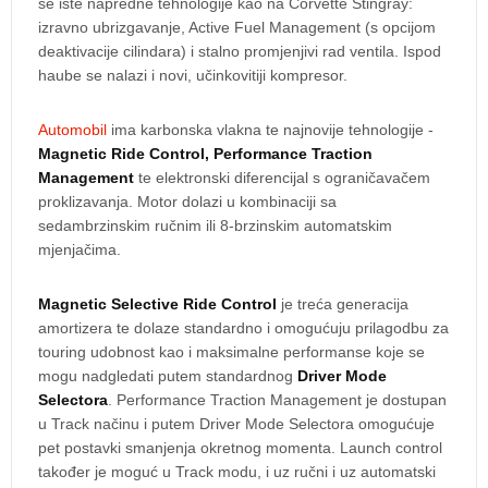
se iste napredne tehnologije kao na Corvette Stingray:
izravno ubrizgavanje, Active Fuel Management (s opcijom
deaktivacije cilindara) i stalno promjenjivi rad ventila. Ispod
haube se nalazi i novi, učinkovitiji kompresor.
Automobil
ima karbonska vlakna te najnovije tehnologije -
Magnetic Ride Control, Performance Traction
Management
te elektronski diferencijal s ograničavačem
proklizavanja. Motor dolazi u kombinaciji sa
sedambrzinskim ručnim ili 8-brzinskim automatskim
mjenjačima.
Magnetic Selective Ride Control
je treća generacija
amortizera te dolaze standardno i omogućuju prilagodbu za
touring udobnost kao i maksimalne performanse koje se
mogu nadgledati putem standardnog
Driver Mode
Selectora
. Performance Traction Management je dostupan
u Track načinu i putem Driver Mode Selectora omogućuje
pet postavki smanjenja okretnog momenta. Launch control
također je moguć u Track modu, i uz ručni i uz automatski