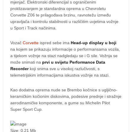
mjenjač. Elektronski diferencijal s ograničenim
proklizavanjem je standardna oprema u Chevroletu
Corvette Z06 te prilagođava brzinu, ravnotežu između
upravljača i kontrolu stabilnosti u različitim uvjetima vožnje
u Sport i Track načinima.
Vozač
Corvette
ispred sebe ima
Head-up display u boji
na kojem se prikazuju informacije o performansama vozila,
a tijekom vožnje na stazi nadgledaju se i G sile. Vožnja se
može snimati na
prvi u svijetu Performance Data
Recorder
koji snima sve u visokoj razlučivosti, s
telemetrijskim informacijama iskustva vožnje na stazi.
Kao dodatna oprema nude se Brembo kočnice s ugljično-
keramičkim kočionim diskovima, podesive prednje i stražnje
aerodinamičke komponente, a gume su Michelin Pilot
Super Sport Cup.
Size: 0.21 Mb