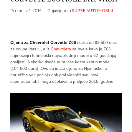
Prosinac 1, 2014
Objavljeno u
SUPER AUTOMOBILI
Cijena za Chevrolet Corvette Z06
starta od 99.500 eura
za coupe verziju, a iz
Chevroleta
se hvale kako je Z06
najmoćniji i tehnološki najnapredniji model u 62-godišnjoj
povijesti. Nekoliko tisuća eura više košta kabrio model
(104.500 eura). Ovo su inače cijene za Njemačku, a
narudžbe već počinju dok prvi vlasnici svoj novi
superautomobil mogu očekivati u proljeće 2015. godine.