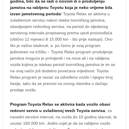
godina, bilo da se radi o novom ili o produljenju
jamstva na rabljenu Toyotu koja je neko vrijeme bila
izvan jamstvenog perioda
! Toyota Relax se aktivira u
ovlaštenom servisu nakon isteka tvorničkog jamstva,
obavljanjem redovitog servisa, na period do sljedećeg
servisnog intervala propisanog prema uputi proizvođača
(obično 12 mjeseci ili 15.000 km - što prije nastupi). Ono
što je važno istaknuti, a po čemu je ovaj program
jedinstven na tržištu – Toyota Relax program produljenja
jamstva moguće je primijeniti i na nova ali i na rabljena
vozila kojima je istekao period tvorničkog jamstva te im se
na ovaj način još dodatno povećava vrijednost. Toyota
Relax program je vezan za određeno vozilo i njegov broj
šasije, tako da se prenosi na novog vlasnika u slučaju
prodaje vozila.
Program Toyota Relax se aktivira kada vozilo obavi
redovni servis u ovlaštenoj mreži Toyota servisa
, za
naredni servisni interval, na vozila do 10 godina starosti, te
unutar 160.000 km. Jedini uvjet je da se rabljeno vozilo