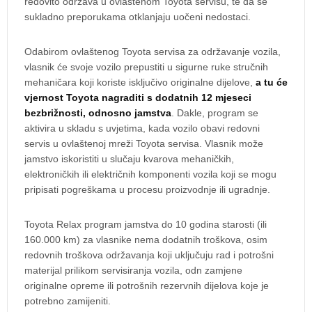
redovito održava u ovlaštenom Toyota servisu, te da se
sukladno preporukama otklanjaju uočeni nedostaci.
Odabirom ovlaštenog Toyota servisa za održavanje vozila,
vlasnik će svoje vozilo prepustiti u sigurne ruke stručnih
mehaničara koji koriste isključivo originalne dijelove,
a tu će
vjernost Toyota nagraditi s dodatnih 12 mjeseci
bezbrižnosti, odnosno jamstva
. Dakle, program se
aktivira u skladu s uvjetima, kada vozilo obavi redovni
servis u ovlaštenoj mreži Toyota servisa. Vlasnik može
jamstvo iskoristiti u slučaju kvarova mehaničkih,
elektroničkih ili električnih komponenti vozila koji se mogu
pripisati pogreškama u procesu proizvodnje ili ugradnje.
Toyota Relax program jamstva do 10 godina starosti (ili
160.000 km) za vlasnike nema dodatnih troškova, osim
redovnih troškova održavanja koji uključuju rad i potrošni
materijal prilikom servisiranja vozila, odn zamjene
originalne opreme ili potrošnih rezervnih dijelova koje je
potrebno zamijeniti.