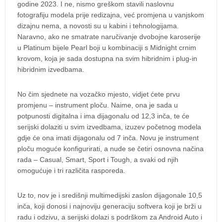
godine 2023. I ne, nismo greškom stavili naslovnu
fotografiju modela prije redizajna, već promjena u vanjskom
dizajnu nema, a novosti su u kabini i tehnologijama.
Naravno, ako ne smatrate naručivanje dvobojne karoserije
u Platinum bijele Pearl boji u kombinaciji s Midnight crnim
krovom, koja je sada dostupna na svim hibridnim i plug-in
hibridnim izvedbama.
No čim sjednete na vozačko mjesto, vidjet ćete prvu
promjenu – instrument ploču. Naime, ona je sada u
potpunosti digitalna i ima dijagonalu od 12,3 inča, te će
serijski dolaziti u svim izvedbama, izuzev početnog modela
gdje će ona imati dijagonalu od 7 inča. Novu je instrument
ploču moguće konfigurirati, a nude se četiri osnovna načina
rada – Casual, Smart, Sport i Tough, a svaki od njih
omogućuje i tri različita rasporeda.
Uz to, nov je i središnji multimedijski zaslon dijagonale 10,5
inča, koji donosi i najnoviju generaciju softvera koji je brži u
radu i odzivu, a serijski dolazi s podrškom za Android Auto i