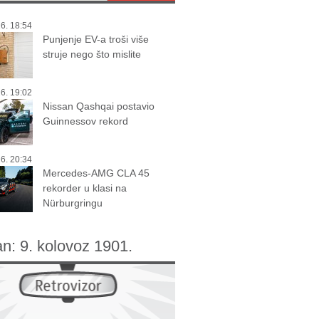
6. 18:54
Punjenje EV-a troši više
struje nego što mislite
6. 19:02
Nissan Qashqai postavio
Guinnessov rekord
6. 20:34
Mercedes-AMG CLA 45
rekorder u klasi na
Nürburgringu
an:
9. kolovoz 1901.