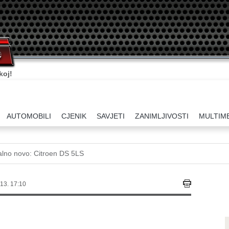
koj!
AUTOMOBILI
CJENIK
SAVJETI
ZANIMLJIVOSTI
MULTIM
alno novo: Citroen DS 5LS
13. 17:10