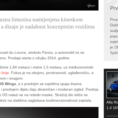
Prv
suzna limuzina namijenjena kineskom
Prva
Dubl
a, a dizajn je nadahnut konceptnim vozilima
sudj
popul
svje
je 1
ousel du Louvre, simbolu Pariza, a automobil će se
Sydn
henu. Prodaja starta u ožujku 2014. godine.
 širine 1,84 metara i visine 1,5 metara, uz međuosovinski
linije
. Fokus je na obujmu, prostranosti, uglađenošću, a
ajnom i snagom.
DS Wings
, a s prednjim se svjetlima spaja dvama
uk i prednjem dijelu daju dinamičan i moderan izgled. Prednja
p DS nalazi se na rešetki maske. Stražnji dio ističe se
okvir na staklima naglašava trodimenzionalnost svjetala.
Alfa R
1.4 16