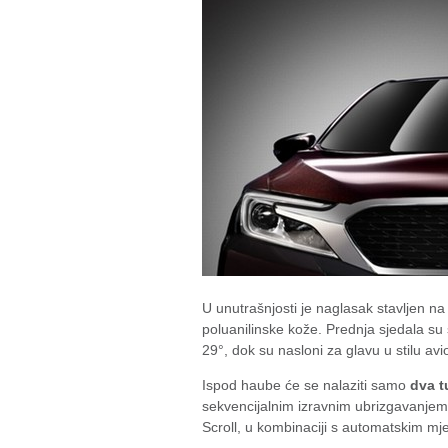
U unutrašnjosti je naglasak stavljen n
poluanilinske kože. Prednja sjedala s
29°, dok su nasloni za glavu u stilu avi
Ispod haube će se nalaziti samo
dva t
sekvencijalnim izravnim ubrizgavanje
Scroll, u kombinaciji s automatskim mj