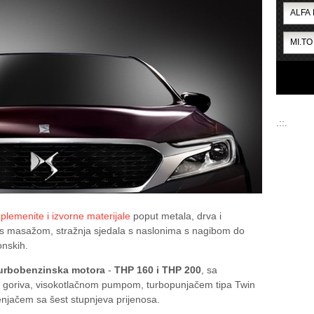
.::.
a
plemenite i izvorne materijale
poput metala, drva i
u s masažom, stražnja sjedala s naslonima s nagibom do
onskih.
urbobenzinska motora
-
THP 160 i THP 200
, sa
m goriva, visokotlačnom pumpom, turbopunjačem tipa Twin
enjačem sa šest stupnjeva prijenosa.