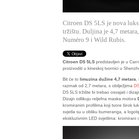
Citroen DS 5LS je nova luk
tržištu. Duljina je 4,7 metar
Numéro 9 i Wild Rubis.
Citroen DS 5LS
predstavljen je u Carr
proizvoditi u kineskoj tvornici u Shenz
Bit će to
limuzina dužine 4,7 metara
,
razmak od 2,7 metara, s obilježjima
DS 
DS 5LS tržište bi trebao osvajati i diz
Dizajn odlikuju reljefna maska motora
kromiranim profilima koji tvore širok l
svjetla su u obliku bumeranga, a logoti
ekskluzivnim LED svjetlima: kromirani 