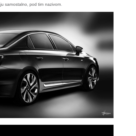
odaju samostalno, pod tim nazivom.