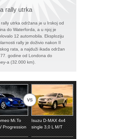
a rally utrka
 rally utrka održana je u Irskoj od
ina do Waterforda, a u njoj je
elovalo 12 automobila. Eksploziju
arnosti rally je doživio nakon II
tskog rata, a najduži ikada održan
977. godine od Londona do
ey-a (32.000 km).
VS
omeo Mi.To
Isuzu D-MAX 4x4
V Progression
single 3,0 L M/T