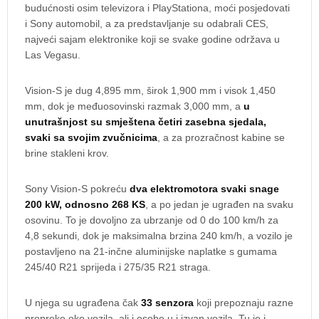
budućnosti osim televizora i PlayStationa, moći posjedovati
i Sony automobil, a za predstavljanje su odabrali CES,
najveći sajam elektronike koji se svake godine održava u
Las Vegasu.
Vision-S je dug 4,895 mm, širok 1,900 mm i visok 1,450
mm, dok je međuosovinski razmak 3,000 mm, a
u
unutrašnjost su smještena četiri zasebna sjedala,
svaki sa svojim zvučnicima
, a za prozračnost kabine se
brine stakleni krov.
Sony Vision-S pokreću
dva elektromotora svaki snage
200 kW, odnosno 268 KS
, a po jedan je ugrađen na svaku
osovinu. To je dovoljno za ubrzanje od 0 do 100 km/h za
4,8 sekundi, dok je maksimalna brzina 240 km/h, a vozilo je
postavljeno na 21-inčne aluminijske naplatke s gumama
245/40 R21 sprijeda i 275/35 R21 straga.
U njega su ugrađena čak
33 senzora
koji prepoznaju razne
prepreke oko vozila, ali i osobe u i izvan vozila. Tu je i