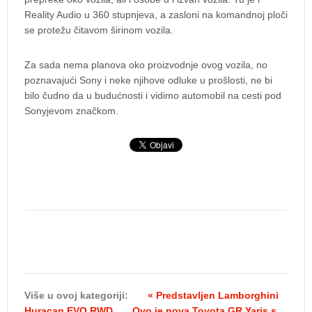
Reality Audio u 360 stupnjeva, a zasloni na komandnoj ploči
se protežu čitavom širinom vozila.
Za sada nema planova oko proizvodnje ovog vozila, no
poznavajući Sony i neke njihove odluke u prošlosti, ne bi
bilo čudno da u budućnosti i vidimo automobil na cesti pod
Sonyjevom značkom.
Više u ovoj kategoriji:
« Predstavljen Lamborghini
Huracan EVO RWD
Ovo je nova Toyota GR Yaris s