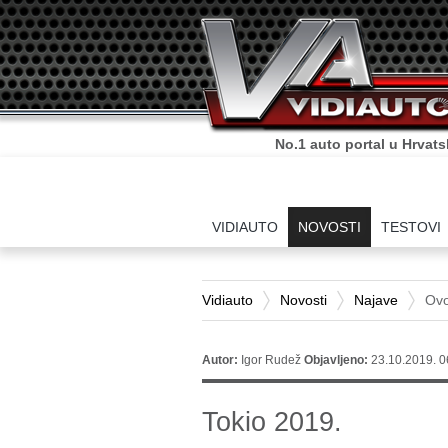
No.1 auto portal u Hrvats
VIDIAUTO
NOVOSTI
TESTOVI
Vidiauto
Novosti
Najave
Ovo
Autor:
Igor Rudež
Objavljeno:
23.10.2019. 0
Tokio 2019.