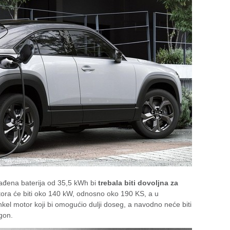
građena baterija od 35,5 kWh bi
trebala biti dovoljna za
ora će biti oko 140 kW, odnosno oko 190 KS, a u
kel motor koji bi omogućio dulji doseg, a navodno neće biti
gon.