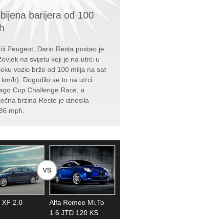
bijena barijera od 100
h
či Peugeot, Dario Resta postao je
čovjek na svijetu koji je na utrci u
jeku vozio brže od 100 milja na sat
 km/h). Dogodilo se to na utrci
ago Cup Challenge Race, a
ječna brzina Reste je iznosila
86 mph.
VS
 XF 2.0
Alfa Romeo Mi.To
1.6 JTD 120 KS