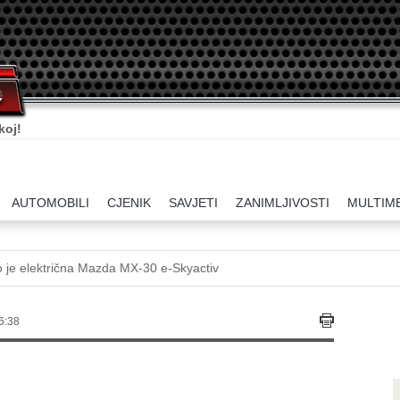
koj!
AUTOMOBILI
CJENIK
SAVJETI
ZANIMLJIVOSTI
MULTIM
 je električna Mazda MX-30 e-Skyactiv
6:38