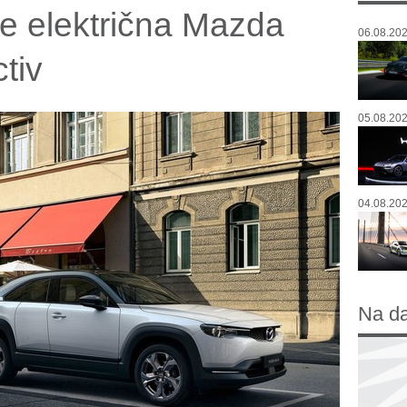
je električna Mazda
06.08.202
tiv
05.08.202
04.08.202
Na d