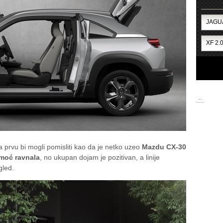
.::.
 na prvu bi mogli pomisliti kao da je netko uzeo
Mazdu CX-30
omoć ravnala
, no ukupan dojam je pozitivan, a linije
gled.