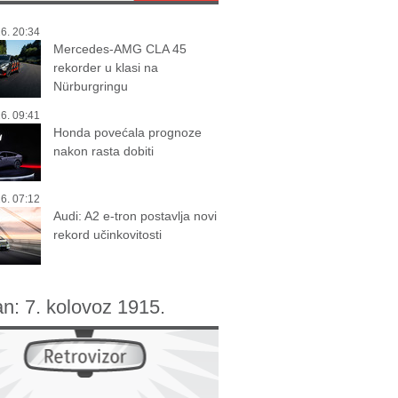
6. 20:34
Mercedes-AMG CLA 45
rekorder u klasi na
Nürburgringu
6. 09:41
Honda povećala prognoze
nakon rasta dobiti
6. 07:12
Audi: A2 e-tron postavlja novi
rekord učinkovitosti
an:
7. kolovoz 1915.