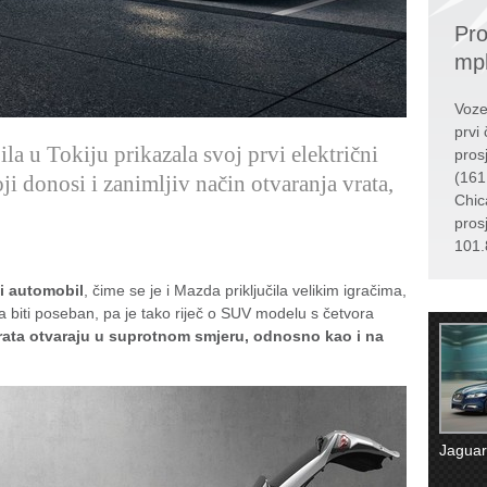
Pro
mp
Voze
prvi 
a u Tokiju prikazala svoj prvi električni
pros
(161
 donosi i zanimljiv način otvaranja vrata,
Chic
pros
101.
ni automobil
, čime se je i Mazda priključila velikim igračima,
a biti poseban, pa je tako riječ o SUV modelu s četvora
vrata otvaraju u suprotnom smjeru, odnosno kao i na
Jaguar