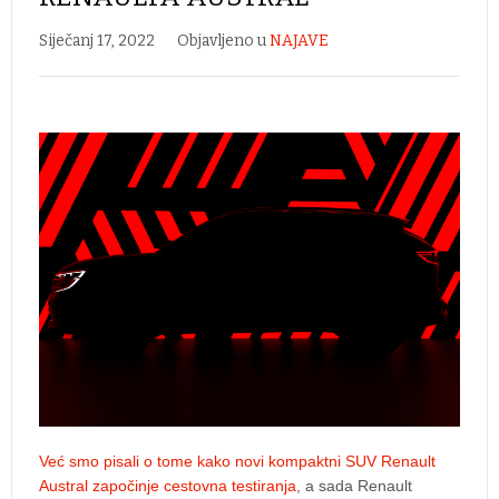
Siječanj 17, 2022
Objavljeno u
NAJAVE
Već smo pisali o tome kako novi kompaktni SUV Renault
Austral započinje cestovna testiranja
, a sada Renault