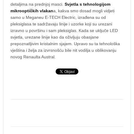
detaljima na prednjoj masci.
Svjetla s tehnologijom
mikrooptičkih vlakan
a, kakva smo dosad mogli vidjeti
samo u Meganeu E-TECH Electric, izrađena su od
pleksiglasa te sadržavaju linije i uzorke koji su urezani
izravno u površinu i sam pleksiglas. Kada se uključe LED
svjetla, urezane linije kao da oživljuju obasjane
prepoznatljivim kristalnim sjajem. Upravo su ta tehnološka
vještina i želja za izvrsnošću bile nit vodilja u oblikovanju
novog Renaulta Austral.