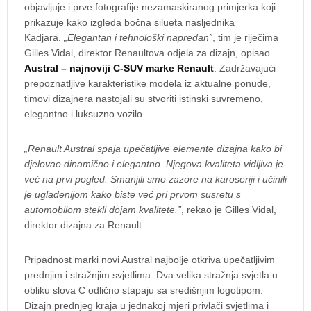
objavljuje i prve fotografije nezamaskiranog primjerka koji
prikazuje kako izgleda bočna silueta nasljednika
Kadjara.
„Elegantan i tehnološki napredan”
, tim je riječima
Gilles Vidal, direktor Renaultova odjela za dizajn, opisao
Austral – najnoviji C-SUV marke Renault
. Zadržavajući
prepoznatljive karakteristike modela iz aktualne ponude,
timovi dizajnera nastojali su stvoriti istinski suvremeno,
elegantno i luksuzno vozilo.
„Renault Austral spaja upečatljive elemente dizajna kako bi
djelovao dinamično i elegantno. Njegova kvaliteta vidljiva je
već na prvi pogled. Smanjili smo zazore na karoseriji i učinili
je uglađenijom kako biste već pri prvom susretu s
automobilom stekli dojam kvalitete.”
, rekao je Gilles Vidal,
direktor dizajna za Renault.
Pripadnost marki novi Austral najbolje otkriva upečatljivim
prednjim i stražnjim svjetlima. Dva velika stražnja svjetla u
obliku slova C odlično stapaju sa središnjim logotipom.
Dizajn prednjeg kraja u jednakoj mjeri privlači svjetlima i