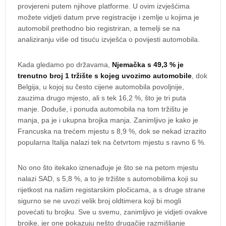
provjereni putem njihove platforme. U ovim izvješćima
možete vidjeti datum prve registracije i zemlje u kojima je
automobil prethodno bio registriran, a temelji se na
analiziranju više od tisuću izvješća o povijesti automobila.
Kada gledamo po državama,
Njemačka s 49,3 % je
trenutno broj 1 tržište s kojeg uvozimo automobile
, dok
Belgija, u kojoj su često cijene automobila povoljnije,
zauzima drugo mjesto, ali s tek 16,2 %, što je tri puta
manje. Doduše, i ponuda automobila na tom tržištu je
manja, pa je i ukupna brojka manja. Zanimljivo je kako je
Francuska na trećem mjestu s 8,9 %, dok se nekad izrazito
popularna Italija nalazi tek na četvrtom mjestu s ravno 6 %.
No ono što itekako iznenađuje je što se na petom mjestu
nalazi SAD, s 5,8 %, a to je tržište s automobilima koji su
rijetkost na našim registarskim pločicama, a s druge strane
sigurno se ne uvozi velik broj oldtimera koji bi mogli
povećati tu brojku. Sve u svemu, zanimljivo je vidjeti ovakve
brojke, jer one pokazuju nešto drugačije razmišljanje