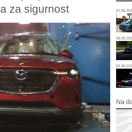
a za sigurnost
07.08.202
06.08.202
05.08.202
Na d