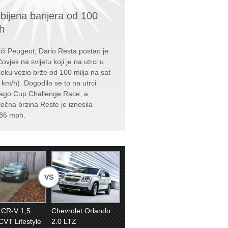
bijena barijera od 100
h
či Peugeot, Dario Resta postao je
čovjek na svijetu koji je na utrci u
jeku vozio brže od 100 milja na sat
 km/h). Dogodilo se to na utrci
ago Cup Challenge Race, a
ječna brzina Reste je iznosila
86 mph.
VS
 CR-V 1,5
Chevrolet Orlando
CVT Lifestyle
2.0 LTZ