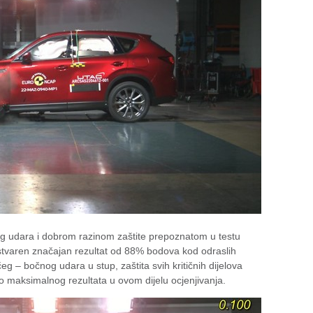
g udara i dobrom razinom zaštite prepoznatom u testu
 ostvaren značajan rezultat od 88% bodova kod odraslih
čeg – bočnog udara u stup, zaštita svih kritičnih dijelova
 do maksimalnog rezultata u ovom dijelu ocjenjivanja.