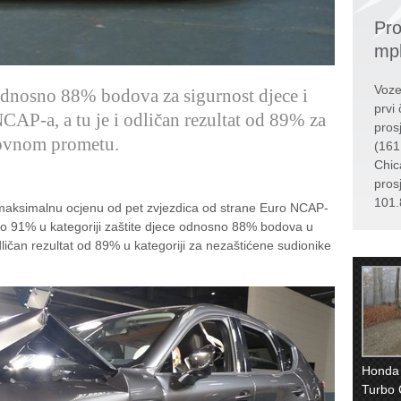
Pro
mp
Voze
nosno 88% bodova za sigurnost djece i
prvi 
CAP-a, a tu je i odličan rezultat od 89% za
pros
tovnom prometu.
(161
Chic
pros
101.
aksimalnu ocjenu od pet zvjezdica od strane Euro NCAP-
 i to 91% u kategoriji zaštite djece odnosno 88% bodova u
odličan rezultat od 89% u kategoriji za nezaštićene sudionike
Honda
Turbo 