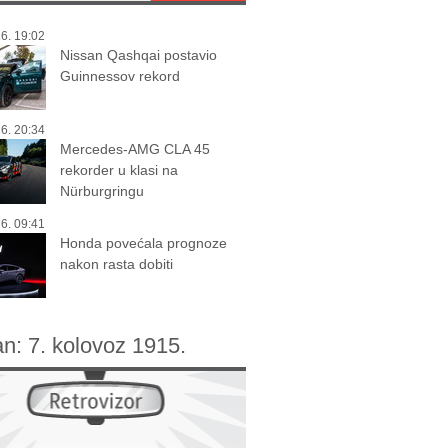
6. 19:02
Nissan Qashqai postavio
Guinnessov rekord
6. 20:34
Mercedes-AMG CLA 45
rekorder u klasi na
Nürburgringu
6. 09:41
Honda povećala prognoze
nakon rasta dobiti
an:
7. kolovoz 1915.