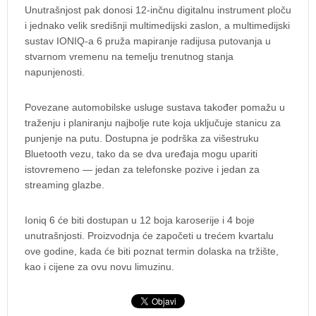
Unutrašnjost pak donosi 12-inčnu digitalnu instrument ploču
i jednako velik središnji multimedijski zaslon, a multimedijski
sustav IONIQ-a 6 pruža mapiranje radijusa putovanja u
stvarnom vremenu na temelju trenutnog stanja
napunjenosti.
Povezane automobilske usluge sustava također pomažu u
traženju i planiranju najbolje rute koja uključuje stanicu za
punjenje na putu. Dostupna je podrška za višestruku
Bluetooth vezu, tako da se dva uređaja mogu upariti
istovremeno — jedan za telefonske pozive i jedan za
streaming glazbe.
Ioniq 6 će biti dostupan u 12 boja karoserije i 4 boje
unutrašnjosti. Proizvodnja će započeti u trećem kvartalu
ove godine, kada će biti poznat termin dolaska na tržište,
kao i cijene za ovu novu limuzinu.