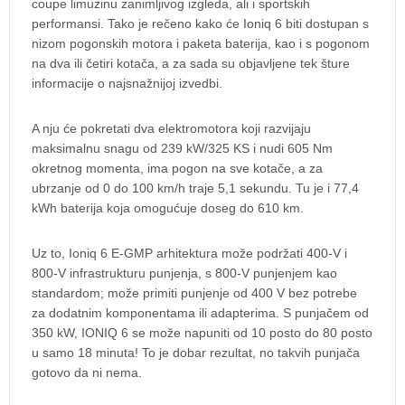
coupe limuzinu zanimljivog izgleda, ali i sportskih
performansi. Tako je rečeno kako će Ioniq 6 biti dostupan s
nizom pogonskih motora i paketa baterija, kao i s pogonom
na dva ili četiri kotača, a za sada su objavljene tek šture
informacije o najsnažnijoj izvedbi.
A nju će pokretati dva elektromotora koji razvijaju
maksimalnu snagu od 239 kW/325 KS i nudi 605 Nm
okretnog momenta, ima pogon na sve kotače, a za
ubrzanje od 0 do 100 km/h traje 5,1 sekundu. Tu je i 77,4
kWh baterija koja omogućuje doseg do 610 km.
Uz to, Ioniq 6 E-GMP arhitektura može podržati 400-V i
800-V infrastrukturu punjenja, s 800-V punjenjem kao
standardom; može primiti punjenje od 400 V bez potrebe
za dodatnim komponentama ili adapterima. S punjačem od
350 kW, IONIQ 6 se može napuniti od 10 posto do 80 posto
u samo 18 minuta! To je dobar rezultat, no takvih punjača
gotovo da ni nema.