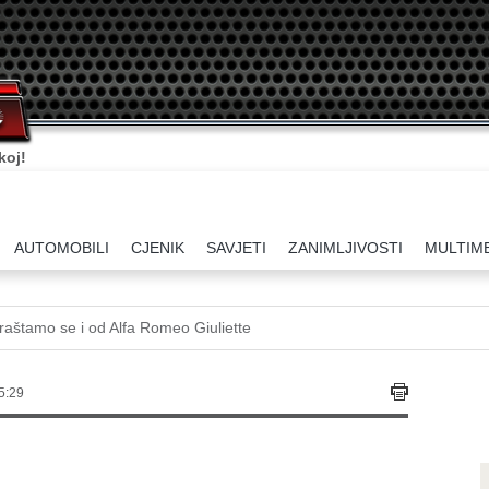
koj!
AUTOMOBILI
CJENIK
SAVJETI
ZANIMLJIVOSTI
MULTIM
aštamo se i od Alfa Romeo Giuliette
5:29