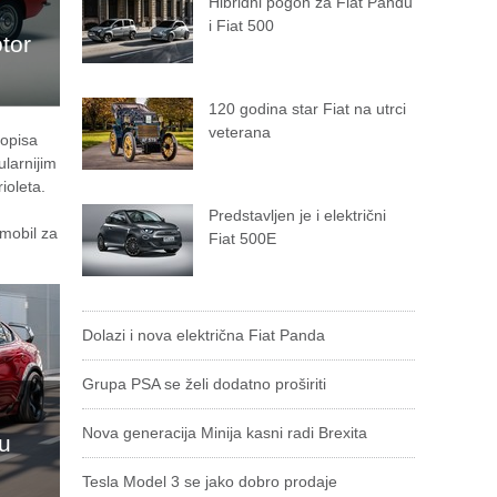
Hibridni pogon za Fiat Pandu
i Fiat 500
tor
120 godina star Fiat na utrci
veterana
sopisa
ularnijim
ioleta.
Predstavljen je i električni
omobil za
Fiat 500E
Dolazi i nova električna Fiat Panda
Grupa PSA se želi dodatno proširiti
Nova generacija Minija kasni radi Brexita
u
Tesla Model 3 se jako dobro prodaje