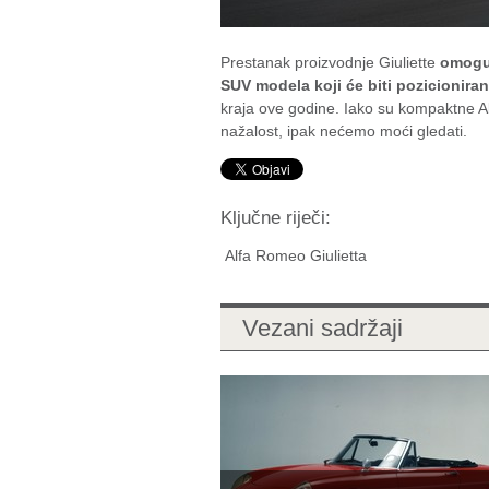
Prestanak proizvodnje Giuliette
omoguć
SUV modela koji će biti pozicionira
kraja ove godine. Iako su kompaktne Al
nažalost, ipak nećemo moći gledati.
Ključne riječi:
Alfa Romeo Giulietta
Vezani sadržaji