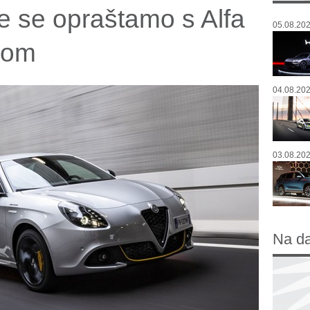
e se opraštamo s Alfa
05.08.202
tom
04.08.202
03.08.202
Na d