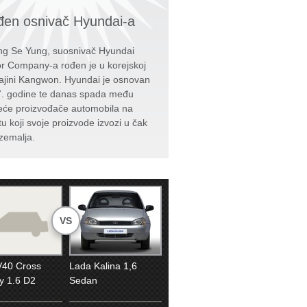
en osnivač Hyundai-a
g Se Yung, suosnivač Hyundai
r Company-a rođen je u korejskoj
ajini Kangwon. Hyundai je osnovan
. godine te danas spada među
eće proizvođače automobila na
tu koji svoje proizvode izvozi u čak
zemalja.
VS
V40 Cross
Lada Kalina 1,6
y 1.6 D2
Sedan