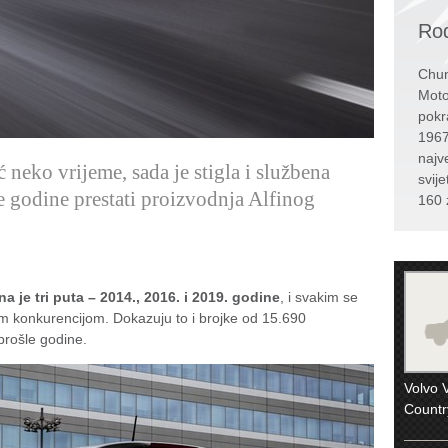
Rođ
Chun
Moto
pokr
1967
najv
neko vrijeme, sada je stigla i službena
svije
 godine prestati proizvodnja Alfinog
160 
na je tri puta – 2014., 2016. i 2019. godine
, i svakim se
m konkurencijom. Dokazuju to i brojke od 15.690
 prošle godine.
Volvo 
Countr