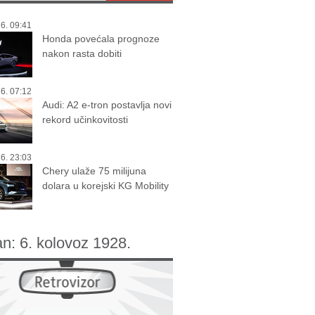
6. 09:41
Honda povećala prognoze
nakon rasta dobiti
6. 07:12
Audi: A2 e-tron postavlja novi
rekord učinkovitosti
6. 23:03
Chery ulaže 75 milijuna
dolara u korejski KG Mobility
an:
6. kolovoz 1928.