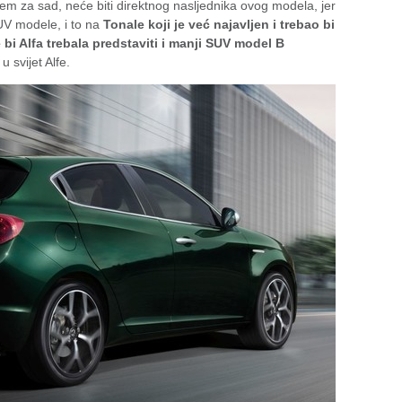
 za sad, neće biti direktnog nasljednika ovog modela, jer
UV modele, i to na
Tonale koji je već najavljen i trebao bi
 bi Alfa trebala predstaviti i manji SUV model B
u svijet Alfe.