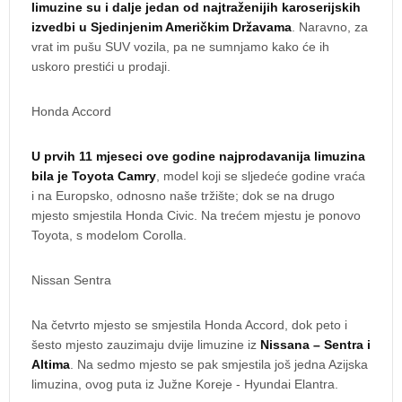
limuzine su i dalje jedan od najtraženijih karoserijskih
izvedbi u Sjedinjenim Američkim Državama
. Naravno, za
vrat im pušu SUV vozila, pa ne sumnjamo kako će ih
uskoro prestići u prodaji.
Honda Accord
U prvih 11 mjeseci ove godine najprodavanija limuzina
bila je Toyota Camry
, model koji se sljedeće godine vraća
i na Europsko, odnosno naše tržište; dok se na drugo
mjesto smjestila Honda Civic. Na trećem mjestu je ponovo
Toyota, s modelom Corolla.
Nissan Sentra
Na četvrto mjesto se smjestila Honda Accord, dok peto i
šesto mjesto zauzimaju dvije limuzine iz
Nissana – Sentra i
Altima
. Na sedmo mjesto se pak smjestila još jedna Azijska
limuzina, ovog puta iz Južne Koreje - Hyundai Elantra.