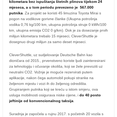
kilometara bez ispuštanja štetnih plinova tijekom 24
mjeseca, a u tom periodu prevezeno je 567.000
putnika
. Za projekt se koristi 45 limuzina Toyota Mirai s
pogon na vodikove gorivne članke (Ukupna potrošnja
vodika 0,76 kg/100 km, ukupna potrošnja struje 0 kWh/100
km, ukupna emisija CO2 0 g/km). Dok je za dosezanje prvih
milijun kilometara trebalo 15 mjeseci, CleverShuttle je
dosegnuo drugi milijun za samo deset mjeseci.
CleverShuttle, uz sudjelovanje Deutsche Bahn kao
dioničara od 2015., prvenstveno koriste ljudi zainteresirani
za tehnologiju i očuvanje okoliša, koji se žele prevoziti uz
neutralni CO2. Vožnje je moguće rezervirati putem
aplikacije, nakon čega automobil pokupi stranke na
željenom mjestu i vozi ih do željenog odredišta.
Grupiranjem putnika koji se kreću u istom smjeru, ova
usluga mobilnosti osigurava niske cijene, i
do 40 posto
jeftinije od konvencionalnog taksija
.
Suradnja je započela u rujnu 2017. s početnih 20 vozila s