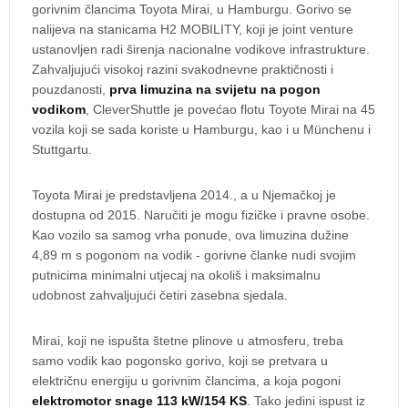
gorivnim člancima Toyota Mirai, u Hamburgu. Gorivo se
nalijeva na stanicama H2 MOBILITY, koji je joint venture
ustanovljen radi širenja nacionalne vodikove infrastrukture.
Zahvaljujući visokoj razini svakodnevne praktičnosti i
pouzdanosti,
prva limuzina na svijetu na pogon
vodikom
, CleverShuttle je povećao flotu Toyote Mirai na 45
vozila koji se sada koriste u Hamburgu, kao i u Münchenu i
Stuttgartu.
Toyota Mirai je predstavljena 2014., a u Njemačkoj je
dostupna od 2015. Naručiti je mogu fizičke i pravne osobe.
Kao vozilo sa samog vrha ponude, ova limuzina dužine
4,89 m s pogonom na vodik - gorivne članke nudi svojim
putnicima minimalni utjecaj na okoliš i maksimalnu
udobnost zahvaljujući četiri zasebna sjedala.
Mirai, koji ne ispušta štetne plinove u atmosferu, treba
samo vodik kao pogonsko gorivo, koji se pretvara u
električnu energiju u gorivnim člancima, a koja pogoni
elektromotor snage 113 kW/154 KS
. Tako jedini ispust iz