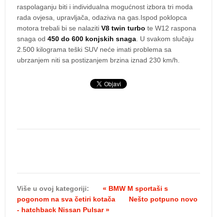
raspolaganju biti i individualna mogućnost izbora tri moda
rada ovjesa, upravljača, odaziva na gas.Ispod poklopca
motora trebali bi se nalaziti
V8 twin turbo
te W12 raspona
snaga od
450 do 600 konjskih snaga
. U svakom slučaju
2.500 kilograma teški SUV neće imati problema sa
ubrzanjem niti sa postizanjem brzina iznad 230 km/h.
Više u ovoj kategoriji:
« BMW M sportaši s
pogonom na sva četiri kotača
Nešto potpuno novo
- hatchback Nissan Pulsar »