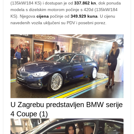
(135kW/184 KS) i dostupan je od
337.862 kn
, dok ponuda
modela s dizelskim motorom počinje s 420d (135kW/184
KS). Njegova
cijena
počinje od
349.929 kuna
. U cijenu
navedenih vozila uključeni su PDV i posebni porez.
U Zagrebu predstavljen BMW serije
4 Coupe (1)