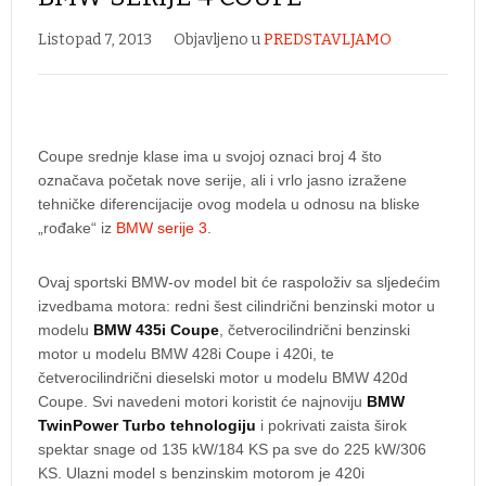
Listopad 7, 2013
Objavljeno u
PREDSTAVLJAMO
Coupe srednje klase ima u svojoj oznaci broj 4 što
označava početak nove serije, ali i vrlo jasno izražene
tehničke diferencijacije ovog modela u odnosu na bliske
„rođake“ iz
BMW serije 3
.
Ovaj sportski BMW-ov model bit će raspoloživ sa sljedećim
izvedbama motora: redni šest cilindrični benzinski motor u
modelu
BMW 435i Coupe
, četverocilindrični benzinski
motor u modelu BMW 428i Coupe i 420i, te
četverocilindrični dieselski motor u modelu BMW 420d
Coupe. Svi navedeni motori koristit će najnoviju
BMW
TwinPower Turbo tehnologiju
i pokrivati zaista širok
spektar snage od 135 kW/184 KS pa sve do 225 kW/306
KS. Ulazni model s benzinskim motorom je 420i