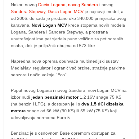
Nakon novog
Dacia Logana
,
novog Sandera
i novog
Sandera Stepway
,
Dacia Logan MCV
je najnoviji model, a
od 2006. do sada je prodano oko 340.000 primjeraka ovog
karavana.
Novi Logan MCV
kreće stopama novih modela
Logana, Sandera i Sandera Stepway, a prostrana
unutrašnjost ima pet sjedala pune veličine za pet odraslih
osoba, dok je prtljažnik obujma od 573 litre.
Napredna nova oprema obuhvaća multimedijski sustav
MediaNav, regulator i ograničivač brzine, stražnje parkirne
senzore i način vožnje “Eco”.
Poput novog Logana i novog Sandera, novi Logan MCV na
izbor nudi
jedan benzinski motor
1.2 16V snage 75 KS
(na benzin i LPG), a dostupan je i s
dva 1.5 dCi dizelska
motora
snage od 66 kW (90 KS) ili 55 kW (75 KS) koji
udovoljavaju normama Euro 5.
Benzinac je s osnovnom Base opremom dostupan za