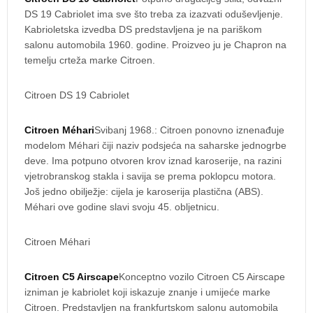
DS 19 Cabriolet ima sve što treba za izazvati oduševljenje.
Kabrioletska izvedba DS predstavljena je na pariškom
salonu automobila 1960. godine. Proizveo ju je Chapron na
temelju crteža marke Citroen.
Citroen DS 19 Cabriolet
Citroen Méhari
Svibanj 1968.: Citroen ponovno iznenađuje
modelom Méhari čiji naziv podsjeća na saharske jednogrbe
deve. Ima potpuno otvoren krov iznad karoserije, na razini
vjetrobranskog stakla i savija se prema poklopcu motora.
Još jedno obilježje: cijela je karoserija plastična (ABS).
Méhari ove godine slavi svoju 45. obljetnicu.
Citroen Méhari
Citroen C5 Airscape
Konceptno vozilo Citroen C5 Airscape
izniman je kabriolet koji iskazuje znanje i umijeće marke
Citroen. Predstavljen na frankfurtskom salonu automobila