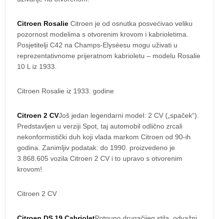
Citroen Rosalie
Citroen je od osnutka posvećivao veliku
pozornost modelima s otvorenim krovom i kabrioletima.
Posjetitelji C42 na Champs-Elyséesu mogu uživati u
reprezentativnome prijeratnom kabrioletu – modelu Rosalie
10 L iz 1933.
Citroen Rosalie iz 1933. godine
Citroen 2 CV
Još jedan legendarni model: 2 CV („spaček“).
Predstavljen u verziji Spot, taj automobil odlično zrcali
nekonformistički duh koji vlada markom Citroen od 90-ih
godina. Zanimljiv podatak: do 1990. proizvedeno je
3.868.605 vozila Citroen 2 CV i to upravo s otvorenim
krovom!
Citroen 2 CV
Citroen DS 19 Cabriolet
Potpuno drugačijeg stila, odvažni