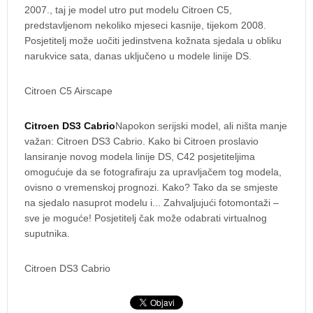
2007., taj je model utro put modelu Citroen C5,
predstavljenom nekoliko mjeseci kasnije, tijekom 2008.
Posjetitelj može uočiti jedinstvena kožnata sjedala u obliku
narukvice sata, danas uključeno u modele linije DS.
Citroen C5 Airscape
Citroen DS3 Cabrio
Napokon serijski model, ali ništa manje
važan: Citroen DS3 Cabrio. Kako bi Citroen proslavio
lansiranje novog modela linije DS, C42 posjetiteljima
omogućuje da se fotografiraju za upravljačem tog modela,
ovisno o vremenskoj prognozi. Kako? Tako da se smjeste
na sjedalo nasuprot modelu i... Zahvaljujući fotomontaži –
sve je moguće! Posjetitelj čak može odabrati virtualnog
suputnika.
Citroen DS3 Cabrio