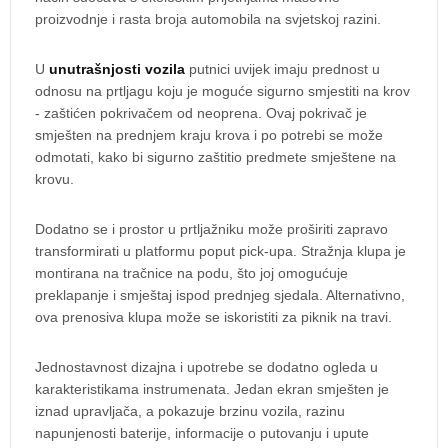
proizvodnje i rasta broja automobila na svjetskoj razini.
U
unutrašnjosti vozila
putnici uvijek imaju prednost u
odnosu na prtljagu koju je moguće sigurno smjestiti na krov
- zaštićen pokrivačem od neoprena. Ovaj pokrivač je
smješten na prednjem kraju krova i po potrebi se može
odmotati, kako bi sigurno zaštitio predmete smještene na
krovu.
Dodatno se i prostor u prtljažniku može proširiti zapravo
transformirati u platformu poput pick-upa. Stražnja klupa je
montirana na tračnice na podu, što joj omogućuje
preklapanje i smještaj ispod prednjeg sjedala. Alternativno,
ova prenosiva klupa može se iskoristiti za piknik na travi.
Jednostavnost dizajna i upotrebe se dodatno ogleda u
karakteristikama instrumenata. Jedan ekran smješten je
iznad upravljača, a pokazuje brzinu vozila, razinu
napunjenosti baterije, informacije o putovanju i upute