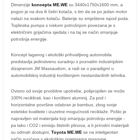
Dimenzije
koncepta ME.WE
su 3440x1750x1600 mm, a
pogon je na dva ili četiri kotača, s tim da se po jedan motor
nalazi na svakom kotaču. Baterije su smještene ispod poda.
Toplinska pumpa s niskom potrošnjom povezana je s
električnim grijačima sjedala i na taj se način smanjuje
potrošnja energije.
Koncept laganog i ekološki prihvatljivog automobila
predstavlja jedinstvenu suradnju s poznatim industrijskim
dizajnerom JM Massaudom, a radi se o paradigmi u
automobilskoj industriji korištenjem nestandardnih tehnika.
Ovisno od svoje prvobitne upotrebe, polipropilen se može
100% reciklirati, kao i korišteni aluminij. Za pod i
horizontalne površine odabran je bambus, zbog svoje
estetske kvalitete i izuzetne mogućnosti reciklaže. Pošto je
napravljen od materijala koji smanjuju potrošnju energije -
pa tako i CO2 i emisiju štetnih plinova, a ti prirodni materijali
su odmah dostupni,
Toyota ME.WE
se na inteligentan
način suočava s ekološkim prijetnjama masovne