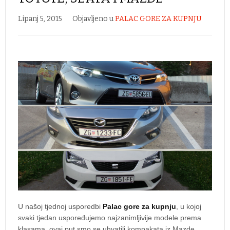
Lipanj 5, 2015
Objavljeno u
PALAC GORE ZA KUPNJU
U našoj tjednoj usporedbi
Palac gore za kupnju
, u kojoj
svaki tjedan uspoređujemo najzanimljivije modele prema
klasama, ovaj put smo se uhvatili kompakata iz Mazde,