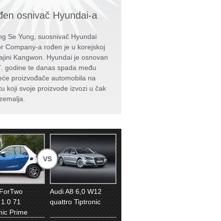
en osnivač Hyundai-a
g Se Yung, suosnivač Hyundai
r Company-a rođen je u korejskoj
ajini Kangwon. Hyundai je osnovan
. godine te danas spada među
eće proizvođače automobila na
tu koji svoje proizvode izvozi u čak
zemalja.
VS
 ForTwo
Audi A8 6,0 W12
 1.0 71
quattro Tiptronic
ic Prime