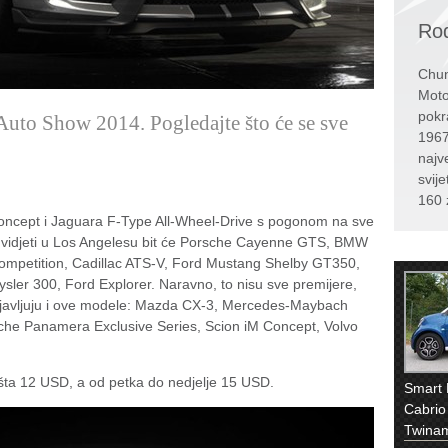
Rođ
Chun
Moto
pokr
uto Show 2014. Pogledajte što će se sve
1967
najv
svije
160 
ncept i Jaguara F-Type All-Wheel-Drive s pogonom na sve
o vidjeti u Los Angelesu bit će Porsche Cayenne GTS, BMW
mpetition, Cadillac ATS-V, Ford Mustang Shelby GT350,
ysler 300, Ford Explorer. Naravno, to nisu sve premijere,
 najavljuju i ove modele: Mazda CX-3, Mercedes-Maybach
he Panamera Exclusive Series, Scion iM Concept, Volvo
ošta 12 USD, a od petka do nedjelje 15 USD.
Smart
Cabrio
Twinam