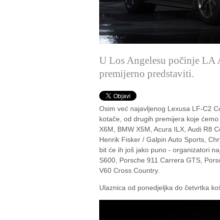
U Los Angelesu počinje LA A
premijerno predstaviti.
Osim već najavljenog Lexusa LF-C2 Co
kotače, od drugih premijera koje ćem
X6M, BMW X5M, Acura ILX, Audi R8 Co
Henrik Fisker / Galpin Auto Sports, Chr
bit će ih još jako puno - organizatori
S600, Porsche 911 Carrera GTS, Porsc
V60 Cross Country.
Ulaznica od ponedjeljka do četvrtka k