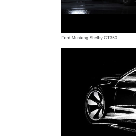
Ford Mustang Shelby GT350