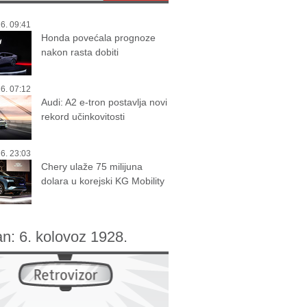
6. 09:41
Honda povećala prognoze
nakon rasta dobiti
6. 07:12
Audi: A2 e-tron postavlja novi
rekord učinkovitosti
6. 23:03
Chery ulaže 75 milijuna
dolara u korejski KG Mobility
an:
6. kolovoz 1928.