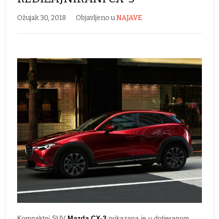
Ožujak 30, 2018
Objavljeno u
NAJAVE
Kompaktni SUV
Mazda CX-3
prikazana je u dotjeranom