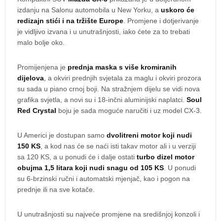
izdanju na Salonu automobila u New Yorku, a
uskoro će
redizajn stići i na tržište Europe
. Promjene i dotjerivanje
je vidljivo izvana i u unutrašnjosti, iako ćete za to trebati
malo bolje oko.
Promijenjena je
prednja maska s više kromiranih
dijelova
, a okviri prednjih svjetala za maglu i okviri prozora
su sada u piano crnoj boji. Na stražnjem dijelu se vidi nova
grafika svjetla, a novi su i 18-inčni aluminijski naplatci.
Soul
Red Crystal
boju je sada moguće naručiti i uz model CX-3.
U Americi je dostupan samo
dvolitreni motor koji nudi
150 KS
, a kod nas će se naći isti takav motor ali i u verziji
sa 120 KS, a u ponudi će i dalje ostati
turbo dizel motor
obujma 1,5 litara koji nudi snagu od 105 KS
. U ponudi
su 6-brzinski ručni i automatski mjenjač, kao i pogon na
prednje ili na sve kotače.
U unutrašnjosti su najveće promjene na središnjoj konzoli i