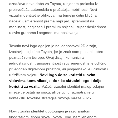
označava novo doba za Toyotu, u njenom prelasku iz
proizvođača automobila u pružatelja mobilnosti. Novi
vizualni identitet je oblikovan na temelju četiri ključna
načela: usmjerenost prema naprijed, spremnost na
mobilnost, naglašeniji premium osjećaj i super dosljednost
u svim granama i segmentima poslovanja.
Toyotin novi logo ogoljen je na jednostavni 2D dizajn,
izostavljeno je ime Toyota, jer je znak sam po sebi dobro
poznat širom Europe. Ovaj dizajn komunicira
jednostavnost, transparentnost i suvremenost te je odlično
prilagođen digitalnom prostoru, ali podjednako je učinkovit i
u fizičkom svijetu.
Novi logo će se koristiti u svim
vidovima komunikacije, dok će aktualni logo i dalje
koristiti za vozila
. Važeći vizualni identitet maloprodajne
mreže će ostati na snazi, ali će ući u razmatranje u
kontekstu Toyotine strategije razvoja mreže 2025.
Novi vizualni identitet upotpunjen je razgranatom
tipografijom, tipom slova Toyota Type, namijenjenom