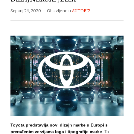
Srpanj 24, 2020
Objavljeno u
AUTOBIZ
Toyota predstavlja novi dizajn marke u Europi s
prerađenim verzijama loga i tipografije marke
. To