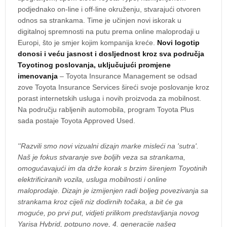
podjednako on-line i off-line okruženju, stvarajući otvoren
odnos sa strankama. Time je učinjen novi iskorak u
digitalnoj spremnosti na putu prema online maloprodaji u
Europi, što je smjer kojim kompanija kreće.
Novi logotip
donosi i veću jasnost i dosljednost kroz sva područja
Toyotinog poslovanja, uključujući promjene
imenovanja
– Toyota Insurance Management se odsad
zove Toyota Insurance Services šireći svoje poslovanje kroz
porast internetskih usluga i novih proizvoda za mobilnost.
Na području rabljenih automobila, program Toyota Plus
sada postaje Toyota Approved Used.
''Razvili smo novi vizualni dizajn marke misleći na 'sutra'.
Naš je fokus stvaranje sve boljih veza sa strankama,
omogućavajući im da drže korak s brzim širenjem Toyotinih
elektrificiranih vozila, usluga mobilnosti i online
maloprodaje. Dizajn je izmijenjen radi boljeg povezivanja sa
strankama kroz cijeli niz dodirnih točaka, a bit će ga
moguće, po prvi put, vidjeti prilikom predstavljanja novog
Yarisa Hybrid, potpuno nove, 4. generacije našeg