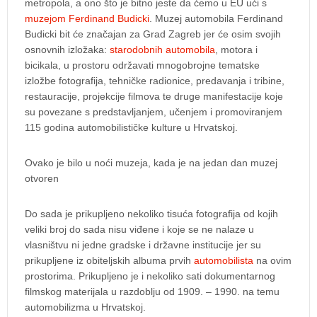
metropola, a ono što je bitno jeste da ćemo u EU ući s
muzejom Ferdinand Budicki
. Muzej automobila Ferdinand
Budicki bit će značajan za Grad Zagreb jer će osim svojih
osnovnih izložaka:
starodobnih automobila
, motora i
bicikala, u prostoru održavati mnogobrojne tematske
izložbe fotografija, tehničke radionice, predavanja i tribine,
restauracije, projekcije filmova te druge manifestacije koje
su povezane s predstavljanjem, učenjem i promoviranjem
115 godina automobilističke kulture u Hrvatskoj.
Ovako je bilo u noći muzeja, kada je na jedan dan muzej
otvoren
Do sada je prikupljeno nekoliko tisuća fotografija od kojih
veliki broj do sada nisu viđene i koje se ne nalaze u
vlasništvu ni jedne gradske i državne institucije jer su
prikupljene iz obiteljskih albuma prvih
automobilista
na ovim
prostorima. Prikupljeno je i nekoliko sati dokumentarnog
filmskog materijala u razdoblju od 1909. – 1990. na temu
automobilizma u Hrvatskoj.