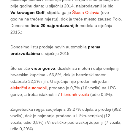
prije godinu dana; u siječnju 2014. najprodavaniji je bio
Volkswagen Golf
, slijedila ga je
Škoda Octavia
(ove
godine na trećem mjestu), dok je treće mjesto zauzeo Polo.
Donosimo
listu 20 najprodavanijih
modela u siječnju
2015.:
Donosimo listu prodaje novih automobila
prema
proizvođačima
u siječnju 2015:
Što se tiče
vrste goriva
, dizelski su motori i dalje omiljeniji
hrvatskim kupcima - 66,8%, dok je benzinski motor
odabralo 32,3% njih. U siječnju nije prodan niti jedan
električni automobil
, prodano je 0,7% (16 vozila) na LPG
gorivo, a treba istaknuti i 7
hibridnih vozila
(udio 0,3%).
Zagrebačka regija sudjeluje s 39,27% udjela u prodaji (952
vozila), dok je najmanje prodano u Ličko-senjskoj (12
vozila, udio 0,5%) i Virovitičko-podravskoj županiji (7 vozila,
udio 0,29%).