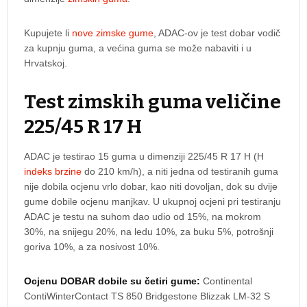
Kupujete li
nove zimske gume
, ADAC-ov je test dobar vodič
za kupnju guma, a većina guma se može nabaviti i u
Hrvatskoj.
Test zimskih guma veličine
225/45 R 17 H
ADAC je testirao 15 guma u dimenziji 225/45 R 17 H (H
indeks brzine
do 210 km/h), a niti jedna od testiranih guma
nije dobila ocjenu vrlo dobar, kao niti dovoljan, dok su dvije
gume dobile ocjenu manjkav. U ukupnoj ocjeni pri testiranju
ADAC je testu na suhom dao udio od 15%, na mokrom
30%, na snijegu 20%, na ledu 10%, za buku 5%, potrošnji
goriva 10%, a za nosivost 10%.
Ocjenu DOBAR dobile su četiri gume:
Continental
ContiWinterContact TS 850 Bridgestone Blizzak LM-32 S