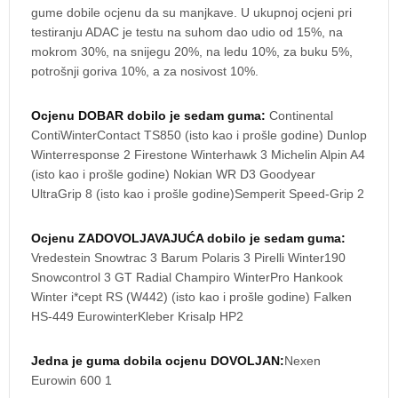
gume dobile ocjenu da su manjkave. U ukupnoj ocjeni pri
testiranju ADAC je testu na suhom dao udio od 15%, na
mokrom 30%, na snijegu 20%, na ledu 10%, za buku 5%,
potrošnji goriva 10%, a za nosivost 10%.
Ocjenu DOBAR dobilo je sedam guma:
Continental
ContiWinterContact TS850 (isto kao i prošle godine) Dunlop
Winterresponse 2 Firestone Winterhawk 3 Michelin Alpin A4
(isto kao i prošle godine) Nokian WR D3 Goodyear
UltraGrip 8 (isto kao i prošle godine)Semperit Speed-Grip 2
Ocjenu ZADOVOLJAVAJUĆA dobilo je sedam guma:
Vredestein Snowtrac 3 Barum Polaris 3 Pirelli Winter190
Snowcontrol 3 GT Radial Champiro WinterPro Hankook
Winter i*cept RS (W442) (isto kao i prošle godine) Falken
HS-449 EurowinterKleber Krisalp HP2
Jedna je guma dobila ocjenu DOVOLJAN:
Nexen
Eurowin 600 1