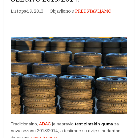
Listopad 9, 2013
Objavljeno u
PREDSTAVLJAMO
Tradicionalno,
ADAC
je napravio
test zimskih guma
za
novu sezonu 2013/2014, a testirane su dvije standardne
dimenzije
zimskih guma
.