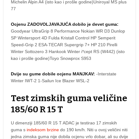
Michelin Alpin A4 (isto kao i prošle godine)Uniroyal MS plus
77
Ocjenu ZADOVOLJAVAJUĆA dobilo je devet guma:
Goodyear UltraGrip 8 Performance Nokian WR D3 Dunlop
SP Wintersport 4D Fulda Kristall Control HP Semperit
Speed-Grip 2 ESA-TECAR Supergrip 7+ HP 210 Pirelli
Winter Sottozero 3 Hankook Winter i*cept RS (W442) (isto
kao i prošle godine)Toyo Snowprox S953
Dvije su gume dobile ocjenu MANJKAV:
-Interstate
Winter IWT-2 1-Sailun Ice Blazer WSL-2
Test zimskih guma veličine
185/60 R 15 T
U dimenziji 185/60 R 15 T ADAC je testirao 17 zimskih
guma s
indeksom brzine
do 190 km/h. Niti u ovoj veličini niti
jedna zimska guma nije dobila ocjenu vrlo dobar, ali su dvije