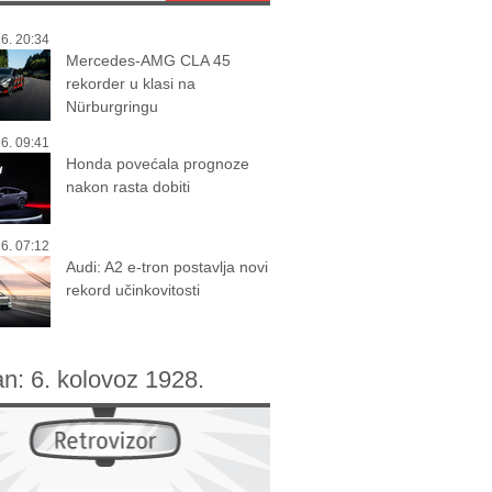
6. 20:34
Mercedes-AMG CLA 45
rekorder u klasi na
Nürburgringu
6. 09:41
Honda povećala prognoze
nakon rasta dobiti
6. 07:12
Audi: A2 e-tron postavlja novi
rekord učinkovitosti
an:
6. kolovoz 1928.