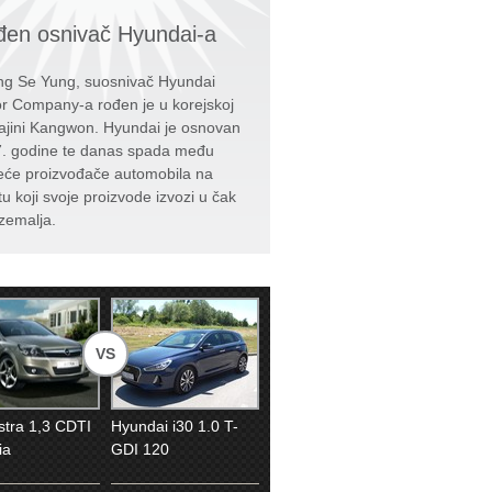
en osnivač Hyundai-a
g Se Yung, suosnivač Hyundai
r Company-a rođen je u korejskoj
ajini Kangwon. Hyundai je osnovan
. godine te danas spada među
eće proizvođače automobila na
tu koji svoje proizvode izvozi u čak
zemalja.
VS
stra 1,3 CDTI
Hyundai i30 1.0 T-
ia
GDI 120