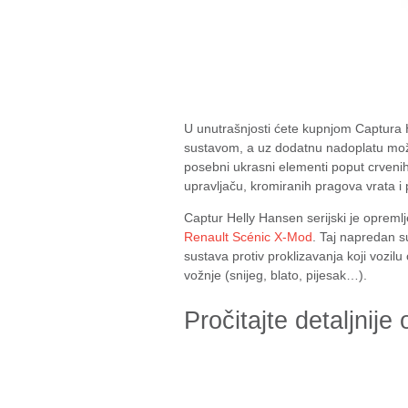
U unutrašnjosti ćete kupnjom Captura He
sustavom, a uz dodatnu nadoplatu možet
posebni ukrasni elementi poput crveni
upravljaču, kromiranih pragova vrata i 
Captur Helly Hansen serijski je oprem
Renault Scénic X-Mod
. Taj napredan s
sustava protiv proklizavanja koji vozi
vožnje (snijeg, blato, pijesak…).
Pročitajte detaljnije