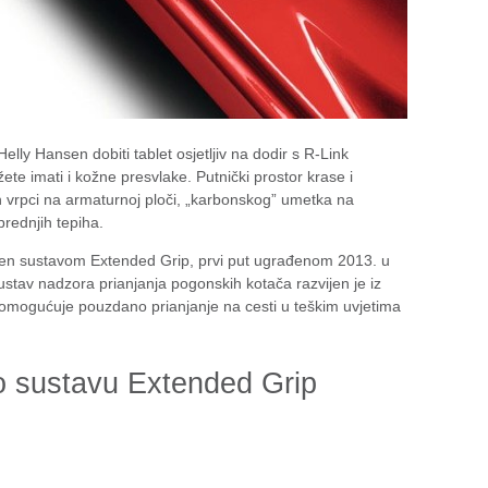
lly Hansen dobiti tablet osjetljiv na dodir s R-Link
e imati i kožne presvlake. Putnički prostor krase i
h vrpci na armaturnoj ploči, „karbonskog” umetka na
prednjih tepiha.
ljen sustavom Extended Grip, prvi put ugrađenom 2013. u
ustav nadzora prianjanja pogonskih kotača razvijen je iz
lu omogućuje pouzdano prianjanje na cesti u teškim uvjetima
 o
sustavu Extended Grip