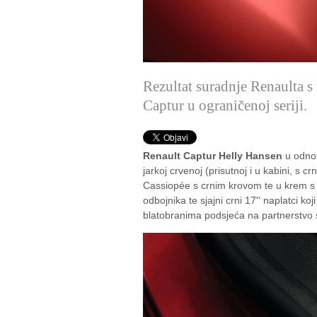
Rezultat suradnje Renaulta 
Captur u ograničenoj seriji.
Renault Captur Helly Hansen
u odnos
jarkoj crvenoj (prisutnoj i u kabini, s c
Cassiopée s crnim krovom te u krem s cr
odbojnika te sjajni crni 17'' naplatci k
blatobranima podsjeća na partnerstvo