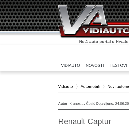
Sve što o autima trebate zn
VIDIAUTO
NOVOSTI
TESTOVI
Vidiauto
Automobili
Novi automo
Autor:
Krunoslav Ćosić
Objavljeno:
24.06.20
Renault Captur