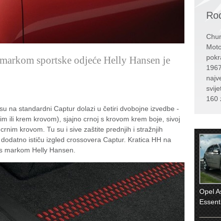
Rođ
Chun
Moto
pokr
s markom sportske odjeće Helly Hansen je
1967
najv
svije
160 
u na standardni Captur dolazi u četiri dvobojne izvedbe -
rnim ili krem krovom), sjajno crnoj s krovom krem boje, sivoj
nim krovom. Tu su i sive zaštite prednjih i stražnjih
oji dodatno ističu izgled crossovera Captur. Kratica HH na
 s markom Helly Hansen.
Opel A
Essent