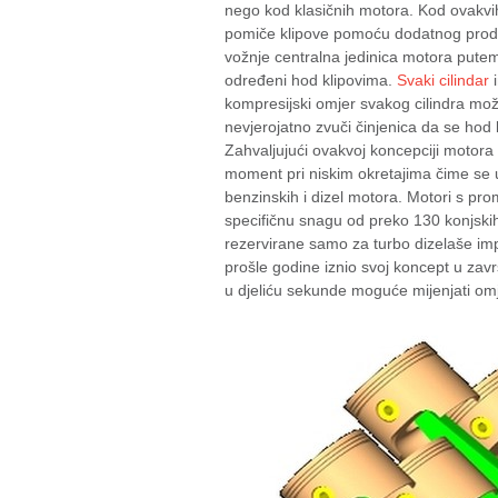
nego kod klasičnih motora. Kod ovakvi
pomiče klipove pomoću dodatnog produ
vožnje centralna jedinica motora putem
određeni hod klipovima.
Svaki cilindar
i
kompresijski omjer svakog cilindra mož
nevjerojatno zvuči činjenica da se hod
Zahvaljujući ovakvoj koncepciji motora mo
moment pri niskim okretajima čime se u 
benzinskih i dizel motora. Motori s p
specifičnu snagu od preko 130 konjskih
rezervirane samo za turbo dizelaše i
prošle godine iznio svoj koncept u zav
u djeliću sekunde moguće mijenjati omj