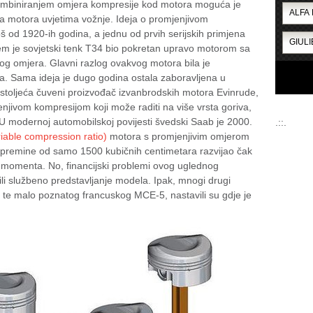
ombiniranjem omjera kompresije kod motora moguća je
ada motora uvjetima vožnje. Ideja o promjenjivom
 od 1920-ih godina, a jednu od prvih serijskih primjena
ojem je sovjetski tenk T34 bio pokretan upravo motorom sa
g omjera. Glavni razlog ovakvog motora bila je
a. Sama ideja je dugo godina ostala zaboravljena u
stoljeća čuveni proizvođač izvanbrodskih motora Evinrude,
enjivom kompresijom koji može raditi na više vrsta goriva,
. U modernoj automobilskoj povijesti švedski Saab je 2000.
.::.
able compression ratio)
motora s promjenjivim omjerom
zapremine od samo 1500 kubičnih centimetara razvijao čak
 momenta. No, financijski problemi ovog uglednog
i službeno predstavljanje modela. Ipak, mnogi drugi
te malo poznatog francuskog MCE-5, nastavili su gdje je