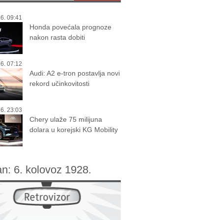
6. 09:41
Honda povećala prognoze
nakon rasta dobiti
6. 07:12
Audi: A2 e-tron postavlja novi
rekord učinkovitosti
6. 23:03
Chery ulaže 75 milijuna
dolara u korejski KG Mobility
an:
6. kolovoz 1928.