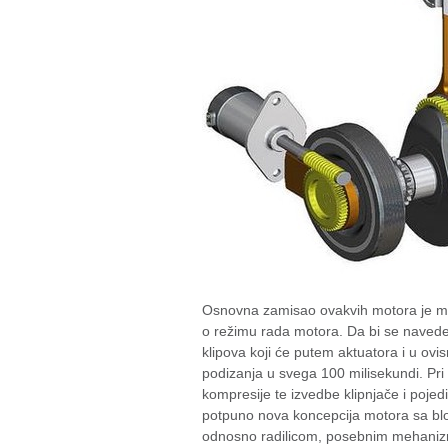
Osnovna zamisao ovakvih motora je mo
o režimu rada motora. Da bi se navede
klipova koji će putem aktuatora i u ov
podizanja u svega 100 milisekundi. Pr
kompresije te izvedbe klipnjače i poje
potpuno nova koncepcija motora sa blo
odnosno radilicom, posebnim mehanizmom