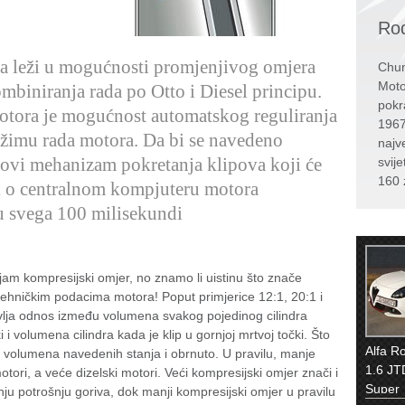
Rođ
a leži u mogućnosti promjenjivog omjera
Chun
Moto
mbiniranja rada po Otto i Diesel principu.
pokr
tora je mogućnost automatskog reguliranja
1967
ežimu rada motora. Da bi se navedeno
najv
novi mehanizam pokretanja klipova koji će
svije
160 
ti o centralnom kompjuteru motora
u svega 100 milisekundi
ojam kompresijski omjer, no znamo li uistinu što znače
hničkim podacima motora! Poput primjerice 12:1, 20:1 i
avlja odnos između volumena svakog pojedinog cilindra
 i volumena cilindra kada je klip u gornjoj mrtvoj točki. Što
Alfa R
đu volumena navedenih stanja i obrnuto. U pravilu, manje
1.6 JT
ori, a veće dizelski motori. Veći kompresijski omjer znači i
Super
ju potrošnju goriva, dok manji kompresijski omjer u pravilu