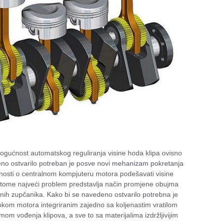
gućnost automatskog reguliranja visine hoda klipa ovisno
no ostvarilo potreban je posve novi mehanizam pokretanja
isnosti o centralnom kompjuteru motora podešavati visine
i tome najveći problem predstavlja način promjene obujma
dinih zupčanika. Kako bi se navedeno ostvarilo potrebna je
kom motora integriranim zajedno sa koljenastim vratilom
 vođenja klipova, a sve to sa materijalima izdržljivijim