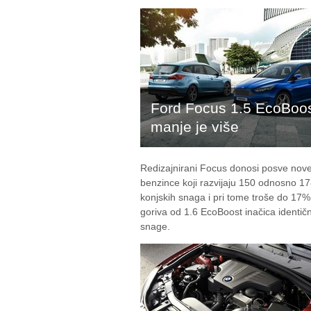
Ford Focus 1.5 EcoBoos
manje je više
Redizajnirani Focus donosi posve nove
benzince koji razvijaju 150 odnosno 1
konjskih snaga i pri tome troše do 17
goriva od 1.6 EcoBoost inačica identič
snage.