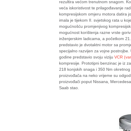
rezultira većom trenutnom snagom. K
veća iskoristivost te prilagođavanje r
kompresijskom omjeru motora datira još
imala je tijekom II. svjetskog rata u k
mogućnošću promjenjivog kompresijsko
mogućnost korištenja razne vrste goriv
inženjerskim ladicama, a početkom 21.
predstavio je dvotaktni motor sa promj
specijalno razvijen za vojne postrojbe
godine predstavio svoju viziju
VCR (vari
kompresije. Prototipni benzinac je iz 
218 konjskih snaga i 350 Nm okretnog
proizvođača na neko vrijeme su odgodil
proizvođači poput Nissana, Mercedesa 
Saab stao.