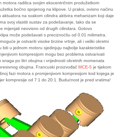
h motora radilica svojim ekscentričnim produžetkom
žetka bočno spojenog na klipove. U praksi, ovisno načinu
 aktuatora na svakom cilindra aktivira mehanizam koji daje
ma svoj vlastiti sustav za podešavanje, tako da se
e mijenjati neovisno od drugih cilindara. Gotovo
 klipa može podešavati s preciznoćšu od 0.01 milimetra.
guće je ostvariti visoke brzine vrtnje, ali i veliki okretni
biti u jednom motoru sjedinjuju najbolje karakteristike
romjenjivom kompresijom mogu bez problema ostvarivati
 snaga po litri obujma i vrijednosti okretnih momenata
mpresivnog obujma. Francuski proizvođač
MCE-5
je tijekom
ršnoj fazi motora s promjenjivom kompresijom kod kojega je
er kompresije od 7:1 do 20:1. Budućnost je pred vratima!