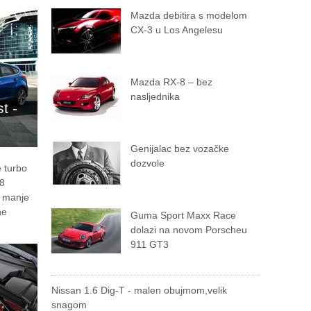
Mazda debitira s modelom
CX-3 u Los Angelesu
Mazda RX-8 – bez
nasljednika
t -
Genijalac bez vozačke
dozvole
 turbo
78
% manje
ne
Guma Sport Maxx Race
dolazi na novom Porscheu
911 GT3
Nissan 1.6 Dig-T - malen obujmom,velik
snagom