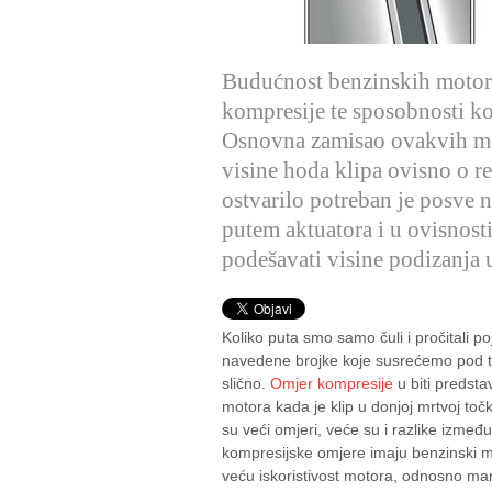
Budućnost benzinskih motor
kompresije te sposobnosti ko
Osnovna zamisao ovakvih mo
visine hoda klipa ovisno o r
ostvarilo potreban je posve 
putem aktuatora i u ovisnos
podešavati visine podizanja 
Koliko puta smo samo čuli i pročitali p
navedene brojke koje susrećemo pod te
slično.
Omjer kompresije
u biti predst
motora kada je klip u donjoj mrtvoj točki
su veći omjeri, veće su i razlike izme
kompresijske omjere imaju benzinski mot
veću iskoristivost motora, odnosno man