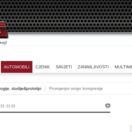
ati.
AUTOMOBILI
CJENIK
SAVJETI
ZANIMLJIVOSTI
MULTIM
gije, studije&prototipi
Promjenjivi omjer kompresije
15. 21:32