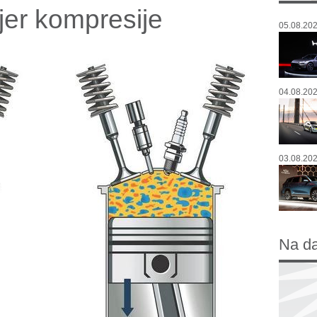
jer kompresije
05.08.202
04.08.202
03.08.202
Na d