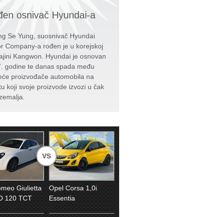
en osnivač Hyundai-a
g Se Yung, suosnivač Hyundai
r Company-a rođen je u korejskoj
ajini Kangwon. Hyundai je osnovan
. godine te danas spada među
eće proizvođače automobila na
tu koji svoje proizvode izvozi u čak
zemalja.
VS
omeo Giulietta
Opel Corsa 1,0i
D 120 TCT
Essentia