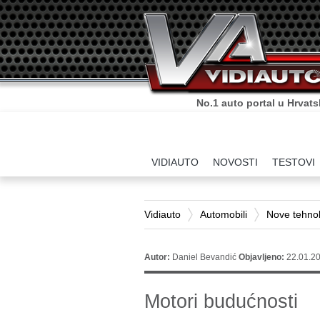
Sve što o autima trebate zn
VIDIAUTO
NOVOSTI
TESTOVI
Vidiauto
Automobili
Nove tehnolo
Autor:
Daniel Bevandić
Objavljeno:
22.01.20
Motori budućnosti