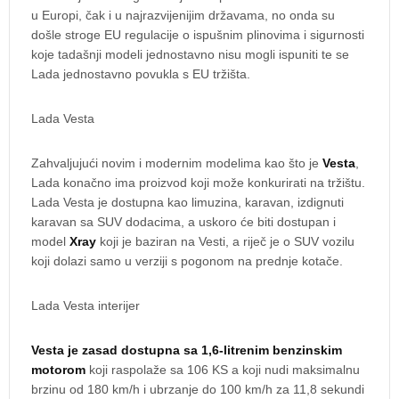
u Europi, čak i u najrazvijenijim državama, no onda su
došle stroge EU regulacije o ispušnim plinovima i sigurnosti
koje tadašnji modeli jednostavno nisu mogli ispuniti te se
Lada jednostavno povukla s EU tržišta.
Lada Vesta
Zahvaljujući novim i modernim modelima kao što je
Vesta
,
Lada konačno ima proizvod koji može konkurirati na tržištu.
Lada Vesta je dostupna kao limuzina, karavan, izdignuti
karavan sa SUV dodacima, a uskoro će biti dostupan i
model
Xray
koji je baziran na Vesti, a riječ je o SUV vozilu
koji dolazi samo u verziji s pogonom na prednje kotače.
Lada Vesta interijer
Vesta je zasad dostupna sa 1,6-litrenim benzinskim
motorom
koji raspolaže sa 106 KS a koji nudi maksimalnu
brzinu od 180 km/h i ubrzanje do 100 km/h za 11,8 sekundi