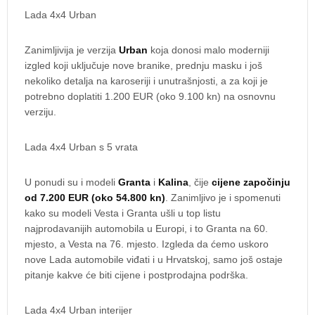
Lada 4x4 Urban
Zanimljivija je verzija
Urban
koja donosi malo moderniji
izgled koji uključuje nove branike, prednju masku i još
nekoliko detalja na karoseriji i unutrašnjosti, a za koji je
potrebno doplatiti 1.200 EUR (oko 9.100 kn) na osnovnu
verziju.
Lada 4x4 Urban s 5 vrata
U ponudi su i modeli
Granta
i
Kalina
, čije
cijene započinju
od 7.200 EUR (oko 54.800 kn)
. Zanimljivo je i spomenuti
kako su modeli Vesta i Granta ušli u top listu
najprodavanijih automobila u Europi, i to Granta na 60.
mjesto, a Vesta na 76. mjesto. Izgleda da ćemo uskoro
nove Lada automobile viđati i u Hrvatskoj, samo još ostaje
pitanje kakve će biti cijene i postprodajna podrška.
Lada 4x4 Urban interijer