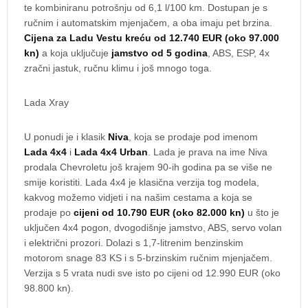
te kombiniranu potrošnju od 6,1 l/100 km. Dostupan je s
ručnim i automatskim mjenjačem, a oba imaju pet brzina.
Cijena za Ladu Vestu kreću od 12.740 EUR (oko 97.000
kn)
a koja uključuje
jamstvo od 5 godina
, ABS, ESP, 4x
zračni jastuk, ručnu klimu i još mnogo toga.
Lada Xray
U ponudi je i klasik
Niva
, koja se prodaje pod imenom
Lada 4x4
i
Lada 4x4 Urban
. Lada je prava na ime Niva
prodala Chevroletu još krajem 90-ih godina pa se više ne
smije koristiti. Lada 4x4 je klasična verzija tog modela,
kakvog možemo vidjeti i na našim cestama a koja se
prodaje po
cijeni od 10.790 EUR (oko 82.000 kn)
u što je
uključen 4x4 pogon, dvogodišnje jamstvo, ABS, servo volan
i električni prozori. Dolazi s 1,7-litrenim benzinskim
motorom snage 83 KS i s 5-brzinskim ručnim mjenjačem.
Verzija s 5 vrata nudi sve isto po cijeni od 12.990 EUR (oko
98.800 kn).