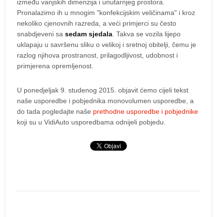
između vanjskih dimenzija i unutarnjeg prostora.
Pronalazimo ih u mnogim "konfekcijskim veličinama" i kroz
nekoliko cjenovnih razreda, a veći primjerci su često
snabdjeveni sa
sedam sjedala
. Takva se vozila lijepo
uklapaju u savršenu sliku o velikoj i sretnoj obitelji, čemu je
razlog njihova prostranost, prilagodljivost, udobnost i
primjerena opremljenost.
U ponedjeljak 9. studenog 2015. objavit ćemo cijeli tekst
naše usporedbe i pobjednika monovolumen usporedbe, a
do tada pogledajte naše
prethodne usporedbe i pobjednike
koji su u VidiAuto usporedbama odnijeli pobjedu.